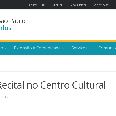
PORTAL USP
WEBMAIL
NEWSLETTER
VIDEOCAST
São Paulo
rlos
ão
Extensão à Comunidade
Serviços
Comunic
ecital no Centro Cultural
 2017