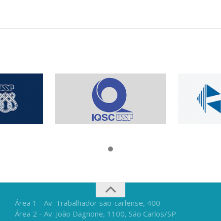
Área 1 - Av. Trabalhador são-carlense, 400
Área 2 - Av. João Dagnone, 1100, São Carlos/SP