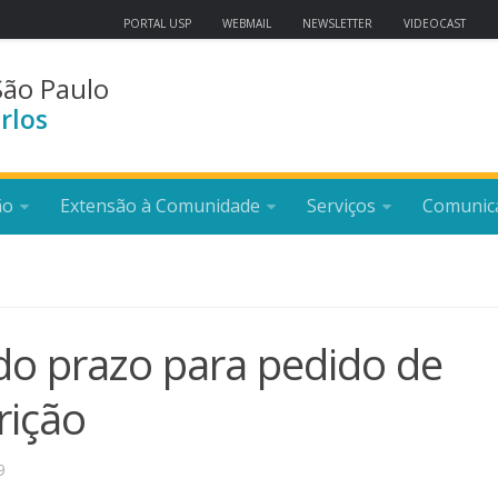
PORTAL USP
WEBMAIL
NEWSLETTER
VIDEOCAST
São Paulo
rlos
ão
Extensão à Comunidade
Serviços
Comunic
o prazo para pedido de
rição
9