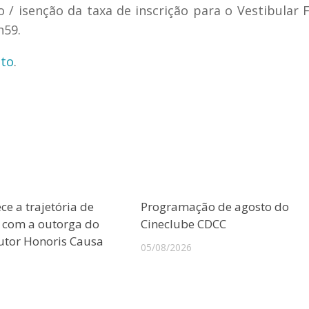
 / isenção da taxa de inscrição para o Vestibular
h59.
to
.
e a trajetória de
Programação de agosto do
o com a outorga do
Cineclube CDCC
outor Honoris Causa
05/08/2026