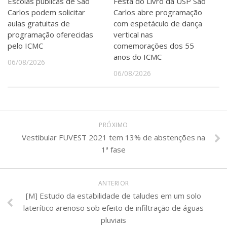
Escolas públicas de São
Festa do Livro da USP São
Carlos podem solicitar
Carlos abre programação
aulas gratuitas de
com espetáculo de dança
programação oferecidas
vertical nas
pelo ICMC
comemorações dos 55
anos do ICMC
06/08/2026
06/08/2026
PRÓXIMO
Vestibular FUVEST 2021 tem 13% de abstenções na
1ª fase
ANTERIOR
[M] Estudo da estabilidade de taludes em um solo
laterítico arenoso sob efeito de infiltração de águas
pluviais