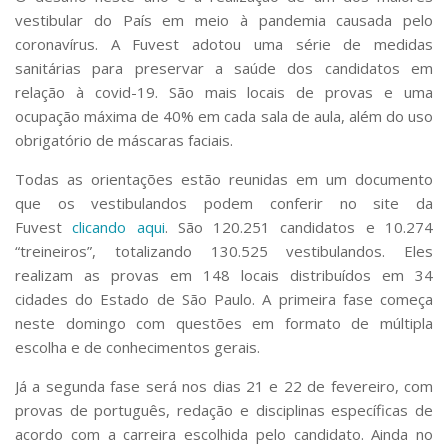
Serviços
vestibular do País em meio à pandemia causada pelo
Bibliotecas
coronavírus. A Fuvest adotou uma série de medidas
Apoio ao Estudante
sanitárias para preservar a saúde dos candidatos em
Segurança, Trânsito e Prevenção
relação à covid-19. São mais locais de provas e uma
RH, Administrativo e Financeiro
ocupação máxima de 40% em cada sala de aula, além do uso
Outros serviços
obrigatório de máscaras faciais.
Comunicação
Todas as orientações estão reunidas em um documento
Assessorias e Mídias
que os vestibulandos podem conferir no site da
Aplicativos e Sites
Jornal da USP
Fuvest
clicando aqui
. São 120.251 candidatos e 10.274
Agenda de Eventos
“treineiros”, totalizando 130.525 vestibulandos. Eles
Defesa de Teses
realizam as provas em 148 locais distribuídos em 34
cidades do Estado de São Paulo. A primeira fase começa
neste domingo com questões em formato de múltipla
escolha e de conhecimentos gerais.
Já a segunda fase será nos dias 21 e 22 de fevereiro, com
provas de português, redação e disciplinas específicas de
acordo com a carreira escolhida pelo candidato. Ainda no