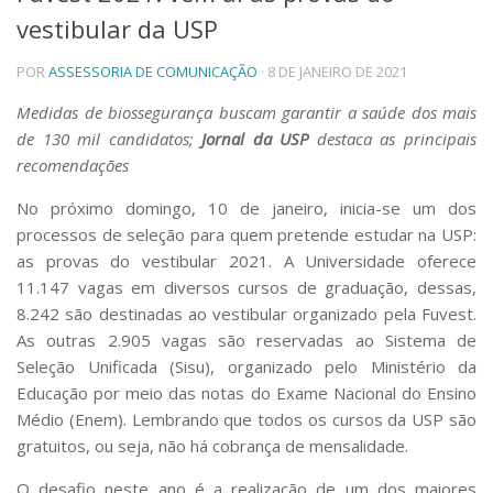
vestibular da USP
Telefones e Mapas
Pessoas
POR
ASSESSORIA DE COMUNICAÇÃO
· 8 DE JANEIRO DE 2021
Ensino
Graduação
Medidas de biossegurança buscam garantir a saúde dos mais
Pós-Graduação
de 130 mil candidatos;
Jornal da USP
destaca as principais
Educação a distância
recomendações
Cursos de Extensão
No próximo domingo, 10 de janeiro, inicia-se um dos
Pesquisa e Inovação
processos de seleção para quem pretende estudar na USP:
Linhas de Pesquisa
as provas do vestibular 2021. A Universidade oferece
Centros, Núcleos e Projetos em Rede
11.147 vagas em diversos cursos de graduação, dessas,
Pós-doutorado
8.242 são destinadas ao vestibular organizado pela Fuvest.
Iniciação Científica
Transferência de Tecnologia
As outras 2.905 vagas são reservadas ao Sistema de
Empresas Juniores
Seleção Unificada (Sisu), organizado pelo Ministério da
Extensão à Comunidade
Educação por meio das notas do Exame Nacional do Ensino
Médio (Enem). Lembrando que todos os cursos da USP são
Projetos, Programas e Cursos
gratuitos, ou seja, não há cobrança de mensalidade.
Artes, Cultura e Esportes
Museus e Espaços Interativos
O desafio neste ano é a realização de um dos maiores