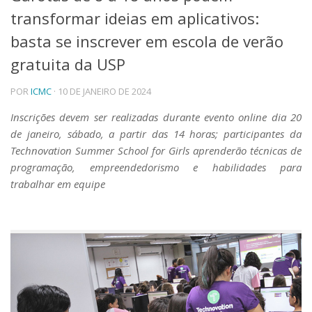
transformar ideias em aplicativos:
Telefones e Mapas
Pessoas
basta se inscrever em escola de verão
Ensino
gratuita da USP
Graduação
Pós-Graduação
POR
ICMC
· 10 DE JANEIRO DE 2024
Educação a distância
Cursos de Extensão
Inscrições devem ser realizadas durante evento online dia 20
de janeiro, sábado, a partir das 14 horas; participantes da
Pesquisa e Inovação
Technovation Summer School for Girls aprenderão técnicas de
Linhas de Pesquisa
programação, empreendedorismo e habilidades para
Centros, Núcleos e Projetos em Rede
trabalhar em equipe
Pós-doutorado
Iniciação Científica
Transferência de Tecnologia
Empresas Juniores
Extensão à Comunidade
Projetos, Programas e Cursos
Artes, Cultura e Esportes
Museus e Espaços Interativos