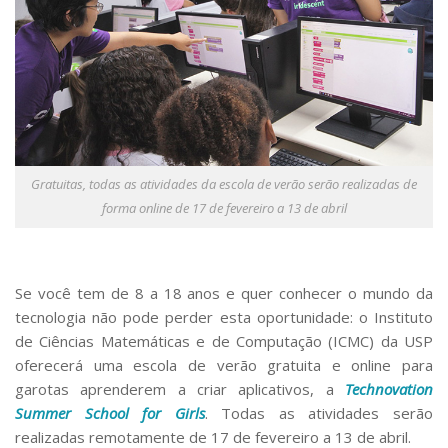
Serviços
Bibliotecas
Apoio ao Estudante
Segurança, Trânsito e Prevenção
RH, Administrativo e Financeiro
Outros serviços
Comunicação
Assessorias e Mídias
Gratuitas, todas as atividades da escola de verão serão realizadas de
Aplicativos e Sites
forma online de 17 de fevereiro a 13 de abril
Jornal da USP
Agenda de Eventos
Defesa de Teses
Se você tem de 8 a 18 anos e quer conhecer o mundo da
tecnologia não pode perder esta oportunidade: o Instituto
de Ciências Matemáticas e de Computação (ICMC) da USP
oferecerá uma escola de verão gratuita e online para
garotas aprenderem a criar aplicativos, a
Technovation
Summer School for Girls
. Todas as atividades serão
realizadas remotamente de 17 de fevereiro a 13 de abril.