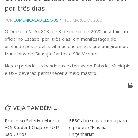
por três dias
Telefones e Mapas
Pessoas
POR
COMUNICAÇÃO EESC-USP
· 4 DE MARÇO DE 2020
Ensino
Graduação
O Decreto Nº 64.823, de 3 de março de 2020, instituiu luto
Pós-Graduação
oficial no Estado, por três dias, em manifestação de
Educação a distância
profundo pesar pelas vítimas das chuvas que atingiram os
Cursos de Extensão
Municípios de Guarujá, Santos e São Vicente.
Pesquisa e Inovação
Neste período, as bandeiras externas do Estado, Município
Linhas de Pesquisa
e USP deverão permanecer a meio-mastro.
Centros, Núcleos e Projetos em Rede
Pós-doutorado
Iniciação Científica
Transferência de Tecnologia
Empresas Juniores
VEJA TAMBÉM ...
Extensão à Comunidade
Projetos, Programas e Cursos
Processo Seletivo Aberto:
EESC abre nova turma para
Artes, Cultura e Esportes
ACS Student Chapter USP
o projeto “Elas na
Museus e Espaços Interativos
São Carlos
Engenharia”