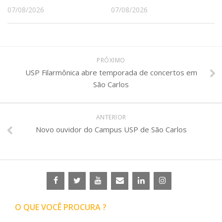
Serviços
07/08/2026
07/08/2026
Bibliotecas
Apoio ao Estudante
Segurança, Trânsito e Prevenção
RH, Administrativo e Financeiro
PRÓXIMO
Outros serviços
USP Filarmônica abre temporada de concertos em
Comunicação
São Carlos
Assessorias e Mídias
Aplicativos e Sites
Jornal da USP
ANTERIOR
Agenda de Eventos
Novo ouvidor do Campus USP de São Carlos
Defesa de Teses
O QUE VOCÊ PROCURA ?