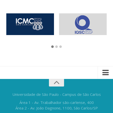
Universidade de São Paulo - Campus de São Carlos
Área 1 - Av. Trabalhador são-carlense, 400
Área 2 - Av. João Dagnone, 1100, São Carlos/SP