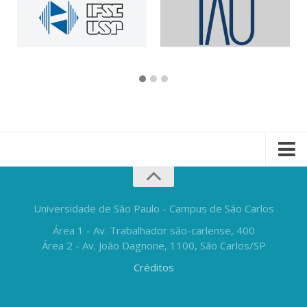
Universidade de São Paulo - Campus de São Carlos
Área 1 - Av. Trabalhador são-carlense, 400
Área 2 - Av. João Dagnone, 1100, São Carlos/SP
Créditos