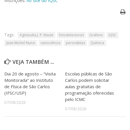
Inscrições:
no site do IQSC
Tags:
Agnieszka J. P. Maule
fotodetectores
Grafeno
IQSC
Jean-Michel Nunzi
nanociência
perovskitas
Química
VEJA TAMBÉM ...
Dia 20 de agosto – “Visita
Escolas públicas de São
Monitorada” ao Instituto
Carlos podem solicitar
de Física de São Carlos
aulas gratuitas de
(IFSC/USP)
programação oferecidas
pelo ICMC
07/08/2026
07/08/2026