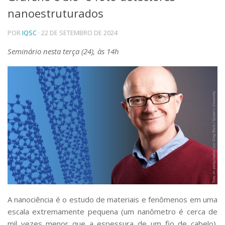
nanoestruturados
Telefones e Mapas
Pessoas
POR
IQSC
· 22 DE SETEMBRO DE 2024
Ensino
Graduação
Seminário nesta terça (24), às 14h
Pós-Graduação
Educação a distância
Cursos de Extensão
Pesquisa e Inovação
Linhas de Pesquisa
Centros, Núcleos e Projetos em Rede
Pós-doutorado
Iniciação Científica
Transferência de Tecnologia
Empresas Juniores
Extensão à Comunidade
Projetos, Programas e Cursos
A nanociência é o estudo de materiais e fenômenos em uma
Artes, Cultura e Esportes
escala extremamente pequena (um nanômetro é cerca de
Museus e Espaços Interativos
mil vezes menor que a espessura de um fio de cabelo).