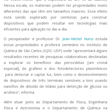
Serviços
Nessa escala, os materiais podem ter propriedades muito
Bibliotecas
diferentes das que têm em tamanhos maiores. Esse efeito
Apoio ao Estudante
está sendo explorado por cientistas para construir
Segurança, Trânsito e Prevenção
dispositivos que podem resultar em tecnologias mais
RH, Administrativo e Financeiro
eficientes para aplicação no dia-a-dia.
Outros serviços
Comunicação
O pesquisador e professor Dr.
Jean-Michel Nunzi
estuda
essas propriedades e proferirá seminário no Instituto de
Assessorias e Mídias
Química de São Carlos (IQSC-USP) onde “apresentará alguns
Aplicativos e Sites
Jornal da USP
resultados recentes de pesquisas colaborativas destinadas
Agenda de Eventos
a explorar os benefícios das perovskitas [um cristal
Defesa de Teses
especial], do grafeno e dos fotodetectores plasmônicos
para detectar e captar luz, bem como o desenvolvimento
de dispositivos de três terminais sensíveis a íons usando
nanofios de dióxido de titânio para detecção de glicose ou
arsênico”, informa.
Além atuar junto ao Departamento de Física, Engenharia
Física e Astronomia e o Departamento de Química na