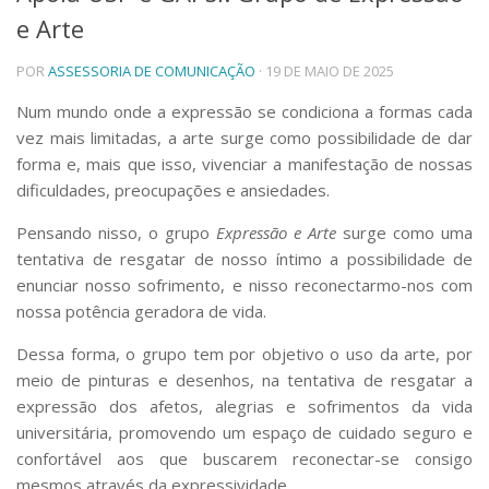
e Arte
Telefones e Mapas
Pessoas
POR
ASSESSORIA DE COMUNICAÇÃO
· 19 DE MAIO DE 2025
Ensino
Graduação
Num mundo onde a expressão se condiciona a formas cada
Pós-Graduação
vez mais limitadas, a arte surge como possibilidade de dar
Educação a distância
forma e, mais que isso, vivenciar a manifestação de nossas
Cursos de Extensão
dificuldades, preocupações e ansiedades.
Pesquisa e Inovação
Pensando nisso, o grupo
Expressão e Arte
surge como uma
Linhas de Pesquisa
tentativa de resgatar de nosso íntimo a possibilidade de
Centros, Núcleos e Projetos em Rede
enunciar nosso sofrimento, e nisso reconectarmo-nos com
Pós-doutorado
nossa potência geradora de vida.
Iniciação Científica
Transferência de Tecnologia
Dessa forma, o grupo tem por objetivo o uso da arte, por
Empresas Juniores
meio de pinturas e desenhos, na tentativa de resgatar a
Extensão à Comunidade
expressão dos afetos, alegrias e sofrimentos da vida
Projetos, Programas e Cursos
universitária, promovendo um espaço de cuidado seguro e
Artes, Cultura e Esportes
confortável aos que buscarem reconectar-se consigo
Museus e Espaços Interativos
mesmos através da expressividade.