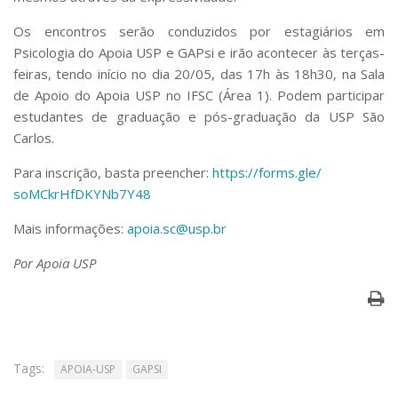
Serviços
Os encontros serão conduzidos por estagiários em
Bibliotecas
Psicologia do Apoia USP e GAPsi e irão acontecer às terças-
Apoio ao Estudante
Segurança, Trânsito e Prevenção
feiras, tendo início no dia 20/05, das 17h às 18h30, na Sala
RH, Administrativo e Financeiro
de Apoio do Apoia USP no IFSC (Área 1). Podem participar
Outros serviços
estudantes de
graduação e pós-graduação
da USP São
Comunicação
Carlos.
Assessorias e Mídias
Para inscrição, basta preencher:
https://forms.gle/
Aplicativos e Sites
soMCkrHfDKYNb7Y48
Jornal da USP
Agenda de Eventos
Mais informações:
apoia.sc@usp.br
Defesa de Teses
Por Apoia USP
Tags:
APOIA-USP
GAPSI