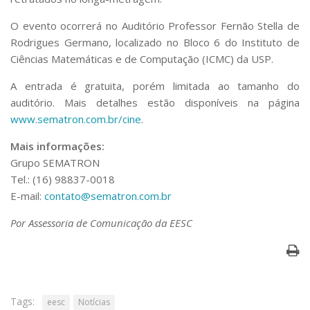
Serviços
O evento ocorrerá no Auditório Professor Fernão Stella de
Bibliotecas
Rodrigues Germano, localizado no Bloco 6 do Instituto de
Apoio ao Estudante
Segurança, Trânsito e Prevenção
Ciências Matemáticas e de Computação (ICMC) da USP.
RH, Administrativo e Financeiro
A entrada é gratuita, porém limitada ao tamanho do
Outros serviços
auditório. Mais detalhes estão disponíveis na página
Comunicação
www.sematron.com.br/cine
.
Assessorias e Mídias
Aplicativos e Sites
Mais informações:
Jornal da USP
Grupo SEMATRON
Agenda de Eventos
Tel.: (16) 98837-0018
Defesa de Teses
E-mail:
contato@sematron.com.br
Por Assessoria de Comunicação da EESC
Tags:
eesc
Notícias