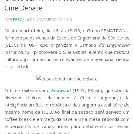
Cine Debate
Telefones e Mapas
Pessoas
POR
EESC
· 16 DE NOVEMBRO DE 2016
Ensino
Graduação
Nesta quarta-feira, dia 16, às 18h30, o Grupo SEMATRON –
Pós-Graduação
formado pelos alunos da Escola de Engenharia de São Carlos
Educação a distância
(EESC) da USP que organizam a
Semana da Engenharia
Cursos de Extensão
Mecatrônica
– promoverá o
Cine Debate
, evento que mistura
Pesquisa e Inovação
cultura pop com assuntos relevantes de engenharia, ciência
e sociedade.
Linhas de Pesquisa
Centros, Núcleos e Projetos em Rede
Pós-doutorado
Iniciação Científica
O filme exibido será
Westworld
(1973, 88min), que aborda
Transferência de Tecnologia
diversos tópicos relacionados à ética e segurança da
Empresas Juniores
inteligência artificial e robótica e deu origem a atual série de
Extensão à Comunidade
mesmo nome da HBO. Ao final da sessão será servido um
Projetos, Programas e Cursos
coffee break e em seguida haverá uma mesa-redonda com
Artes, Cultura e Esportes
especialistas de várias áreas para debaterem os temas
Museus e Espaços Interativos
retratados no longa-metragem.