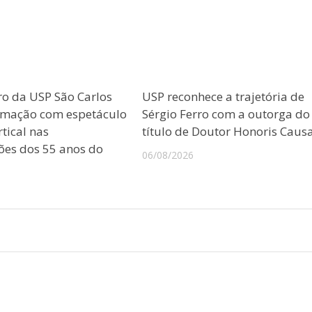
ro da USP São Carlos
USP reconhece a trajetória de
amação com espetáculo
Sérgio Ferro com a outorga do
tical nas
título de Doutor Honoris Caus
es dos 55 anos do
06/08/2026