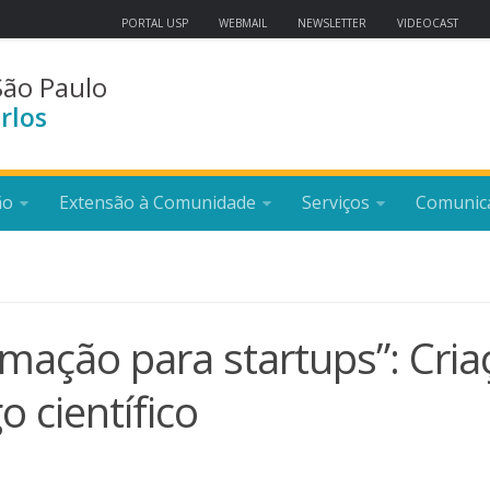
PORTAL USP
WEBMAIL
NEWSLETTER
VIDEOCAST
São Paulo
rlos
ão
Extensão à Comunidade
Serviços
Comunic
rmação para startups”: Cria
 científico