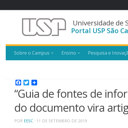
Universidade de 
Portal USP São Ca
Sobre o Campus
Ensino
Pesquisa e Inovaç
Facebook
Twitter
Share
“Guia de fontes de info
do documento vira artigo
POR
EESC
· 11 DE SETEMBRO DE 2019