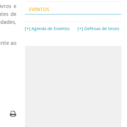
ivros e
EVENTOS
ntes de
idades,
[+] Agenda de Eventos
[+] Defesas de teses
ente ao