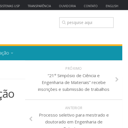
SISTEMAS USP
TRANSPARÊNCIA
OUVIDORIA
CONTATO
ENGLISH
ação
PRÓXIMO
“21° Simpósio de Ciência e
Engenharia de Materiais” recebe
ção
inscrições e submissão de trabalhos
ANTERIOR
Processo seletivo para mestrado e
doutorado em Engenharia de