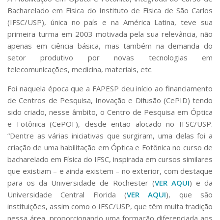
Serviços
Bacharelado em Física do Instituto de Física de São Carlos
Bibliotecas
(IFSC/USP), única no país e na América Latina, teve sua
Apoio ao Estudante
primeira turma em 2003 motivada pela sua relevância, não
Segurança, Trânsito e Prevenção
apenas em ciência básica, mas também na demanda do
RH, Administrativo e Financeiro
setor produtivo por novas tecnologias em
Outros serviços
telecomunicações, medicina, materiais, etc.
Comunicação
Foi naquela época que a FAPESP deu início ao financiamento
Assessorias e Mídias
de Centros de Pesquisa, Inovação e Difusão (CePID) tendo
Aplicativos e Sites
Jornal da USP
sido criado, nesse âmbito, o Centro de Pesquisa em Óptica
Agenda de Eventos
e Fotônica (CePOF), desde então alocado no IFSC/USP.
Defesa de Teses
“Dentre as várias iniciativas que surgiram, uma delas foi a
criação de uma habilitação em Óptica e Fotônica no curso de
bacharelado em Física do IFSC, inspirada em cursos similares
que existiam – e ainda existem – no exterior, com destaque
para os da Universidade de Rochester (
VER AQUI
) e da
Universidade Central Florida (
VER AQUI
), que são
instituições, assim como o IFSC/USP, que têm muita tradição
nessa área, proporcionando uma formação diferenciada aos