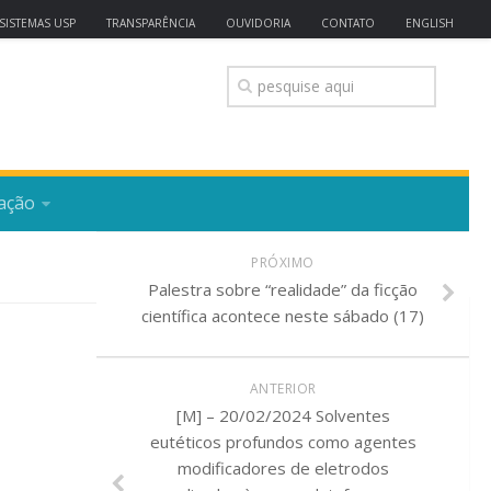
SISTEMAS USP
TRANSPARÊNCIA
OUVIDORIA
CONTATO
ENGLISH
ação
PRÓXIMO
Palestra sobre “realidade” da ficção
científica acontece neste sábado (17)
ANTERIOR
[M] – 20/02/2024 Solventes
eutéticos profundos como agentes
modificadores de eletrodos