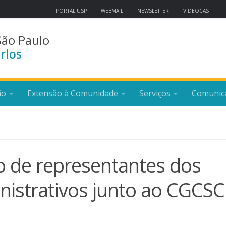
PORTAL USP
WEBMAIL
NEWSLETTER
VIDEOCAST
São Paulo
rlos
ão
Extensão à Comunidade
Serviços
Comunic
 de representantes dos
nistrativos junto ao CGCSC