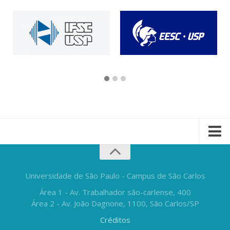
Universidade de São Paulo - Campus de São Carlos
Área 1 - Av. Trabalhador são-carlense, 400
Área 2 - Av. João Dagnone, 1100, São Carlos/SP
Créditos