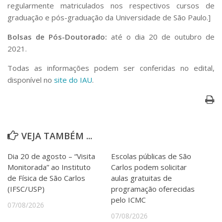
Serviços
regularmente matriculados nos respectivos cursos de
graduação e pós-graduação da Universidade de São Paulo.]
Bibliotecas
Apoio ao Estudante
Bolsas de Pós-Doutorado:
até o dia 20 de outubro de
Segurança, Trânsito e Prevenção
2021.
RH, Administrativo e Financeiro
Outros serviços
Todas as informações podem ser conferidas no edital,
Comunicação
disponível no
site do IAU
.
Assessorias e Mídias
Aplicativos e Sites
Jornal da USP
Agenda de Eventos
Defesa de Teses
VEJA TAMBÉM ...
Dia 20 de agosto – “Visita
Escolas públicas de São
Monitorada” ao Instituto
Carlos podem solicitar
de Física de São Carlos
aulas gratuitas de
(IFSC/USP)
programação oferecidas
pelo ICMC
07/08/2026
07/08/2026