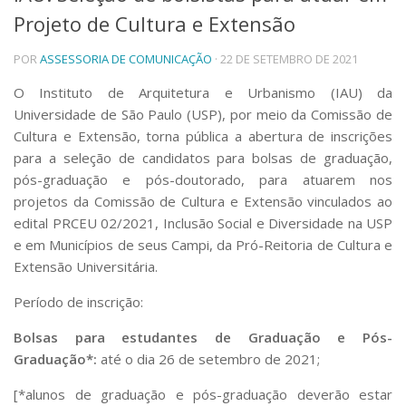
Projeto de Cultura e Extensão
Telefones e Mapas
Pessoas
POR
ASSESSORIA DE COMUNICAÇÃO
· 22 DE SETEMBRO DE 2021
Ensino
Graduação
O Instituto de Arquitetura e Urbanismo (IAU) da
Pós-Graduação
Universidade de São Paulo (USP), por meio da Comissão de
Educação a distância
Cultura e Extensão, torna pública a abertura de inscrições
Cursos de Extensão
para a seleção de candidatos para bolsas de graduação,
Pesquisa e Inovação
pós-graduação e pós-doutorado, para atuarem nos
projetos da Comissão de Cultura e Extensão vinculados ao
Linhas de Pesquisa
Centros, Núcleos e Projetos em Rede
edital PRCEU 02/2021, Inclusão Social e Diversidade na USP
Pós-doutorado
e em Municípios de seus Campi, da Pró-Reitoria de Cultura e
Iniciação Científica
Extensão Universitária.
Transferência de Tecnologia
Empresas Juniores
Período de inscrição:
Extensão à Comunidade
Bolsas para estudantes de Graduação e Pós-
Projetos, Programas e Cursos
Graduação*:
até o dia 26 de setembro de 2021;
Artes, Cultura e Esportes
Museus e Espaços Interativos
[*alunos de graduação e pós-graduação deverão estar