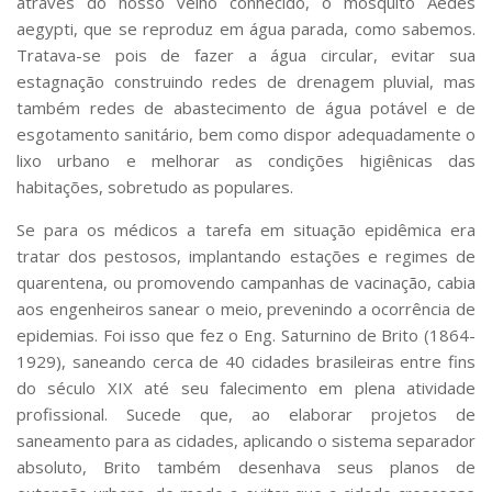
através do nosso velho conhecido, o mosquito Aedes
Serviços
aegypti, que se reproduz em água parada, como sabemos.
Bibliotecas
Tratava-se pois de fazer a água circular, evitar sua
Apoio ao Estudante
estagnação construindo redes de drenagem pluvial, mas
Segurança, Trânsito e Prevenção
também redes de abastecimento de água potável e de
RH, Administrativo e Financeiro
esgotamento sanitário, bem como dispor adequadamente o
Outros serviços
lixo urbano e melhorar as condições higiênicas das
Comunicação
habitações, sobretudo as populares.
Assessorias e Mídias
Aplicativos e Sites
Se para os médicos a tarefa em situação epidêmica era
Jornal da USP
tratar dos pestosos, implantando estações e regimes de
Agenda de Eventos
quarentena, ou promovendo campanhas de vacinação, cabia
Defesa de Teses
aos engenheiros sanear o meio, prevenindo a ocorrência de
epidemias. Foi isso que fez o Eng. Saturnino de Brito (1864-
1929), saneando cerca de 40 cidades brasileiras entre fins
do século XIX até seu falecimento em plena atividade
profissional. Sucede que, ao elaborar projetos de
saneamento para as cidades, aplicando o sistema separador
absoluto, Brito também desenhava seus planos de