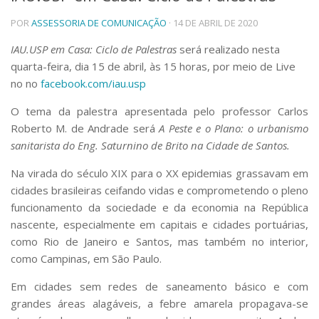
Telefones e Mapas
POR
ASSESSORIA DE COMUNICAÇÃO
· 14 DE ABRIL DE 2020
Pessoas
IAU.USP em Casa: Ciclo de Palestras
será realizado nesta
Ensino
quarta-feira, dia 15 de abril, às 15 horas, por meio de Live
Graduação
no no
facebook.com/iau.usp
Pós-Graduação
Educação a distância
O tema da palestra apresentada pelo professor Carlos
Cursos de Extensão
Roberto M. de Andrade será
A Peste e o Plano: o urbanismo
Pesquisa e Inovação
sanitarista do Eng. Saturnino de Brito na Cidade de Santos.
Linhas de Pesquisa
Na virada do século XIX para o XX epidemias grassavam em
Centros, Núcleos e Projetos em Rede
Pós-doutorado
cidades brasileiras ceifando vidas e comprometendo o pleno
Iniciação Científica
funcionamento da sociedade e da economia na República
Transferência de Tecnologia
nascente, especialmente em capitais e cidades portuárias,
Empresas Juniores
como Rio de Janeiro e Santos, mas também no interior,
Extensão à Comunidade
como Campinas, em São Paulo.
Projetos, Programas e Cursos
Em cidades sem redes de saneamento básico e com
Artes, Cultura e Esportes
grandes áreas alagáveis, a febre amarela propagava-se
Museus e Espaços Interativos