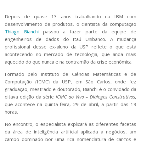
Serviços
Bibliotecas
Depois de quase 13 anos trabalhando na IBM com
Apoio ao Estudante
desenvolvimento de produtos, o cientista da computação
Segurança, Trânsito e Prevenção
Thiago Bianchi
passou a fazer parte da equipe de
RH, Administrativo e Financeiro
engenheiros de dados do Itaú Unibanco. A mudança
Outros serviços
profissional desse ex-aluno da USP reflete o que está
Comunicação
acontecendo no mercado de tecnologia, que anda mais
Assessorias e Mídias
aquecido do que nunca e na contramão da crise econômica.
Aplicativos e Sites
Jornal da USP
Formado pelo Instituto de Ciências Matemáticas e de
Agenda de Eventos
Computação (ICMC) da USP, em São Carlos, onde fez
Defesa de Teses
graduação, mestrado e doutorado, Bianchi é o convidado da
oitava edição da série
ICMC ao Vivo – Diálogos Construtivos
,
que acontece na quinta-feira, 29 de abril, a partir das 19
horas.
No encontro, o especialista explicará as diferentes facetas
da área de inteligência artificial aplicada a negócios, um
campo dominado por uma rica nomenclatura de cargos e