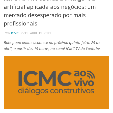
artificial aplicada aos negócios: um
Telefones e Mapas
Pessoas
mercado desesperado por mais
Ensino
profissionais
Graduação
Pós-Graduação
POR
ICMC
· 27 DE ABRIL DE 2021
Educação a distância
Cursos de Extensão
Bate-papo online acontece na próxima quinta-feira, 29 de
abril, a partir das 19 horas, no canal ICMC TV do Youtube
Pesquisa e Inovação
Linhas de Pesquisa
Centros, Núcleos e Projetos em Rede
Pós-doutorado
Iniciação Científica
Transferência de Tecnologia
Empresas Juniores
Extensão à Comunidade
Projetos, Programas e Cursos
Artes, Cultura e Esportes
Museus e Espaços Interativos