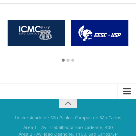
Universidade de São Paulo - Campus de São Carlos
Área 1 - Av. Trabalhador são-carlense, 400
Área 2 - Av. João Dagnone, 1100, São Carlos/SP