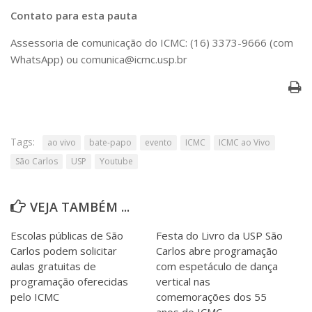
Contato para esta pauta
Assessoria de comunicação do ICMC: (16) 3373-9666 (com
WhatsApp) ou comunica@icmc.usp.br
Tags:
ao vivo
bate-papo
evento
ICMC
ICMC ao Vivo
São Carlos
USP
Youtube
VEJA TAMBÉM ...
Escolas públicas de São
Festa do Livro da USP São
Carlos podem solicitar
Carlos abre programação
aulas gratuitas de
com espetáculo de dança
programação oferecidas
vertical nas
pelo ICMC
comemorações dos 55
anos do ICMC