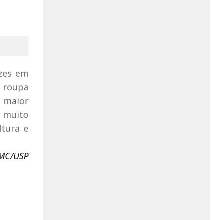
izes em
a roupa
o maior
r muito
ltura e
CMC/USP