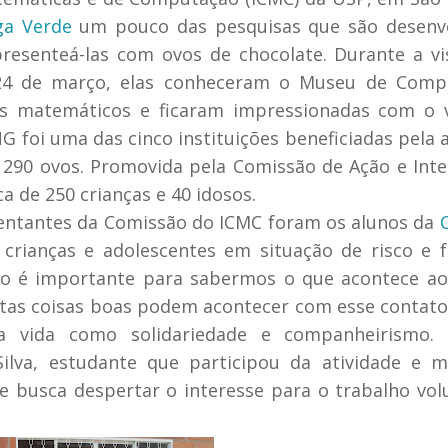
a Verde
um pouco das pesquisas que são desenvo
resenteá-las com ovos de chocolate. Durante a vi
ra, 24 de março, elas conheceram o Museu de Com
gos matemáticos e ficaram impressionadas com o
 foi uma das cinco instituições beneficiadas pela 
, 290 ovos. Promovida pela Comissão de Ação e Int
ca de 250 crianças e 40 idosos.
sentantes da Comissão do ICMC foram os alunos da
 crianças e adolescentes em situação de risco e 
ação é importante para sabermos o que acontece a
itas coisas boas podem acontecer com esse contat
da vida como solidariedade e companheirismo. 
Silva, estudante que participou da atividade e 
e busca despertar o interesse para o trabalho vol