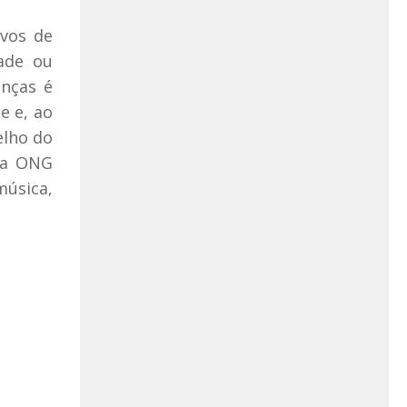
ovos de
dade ou
anças é
e e, ao
elho do
da ONG
úsica,