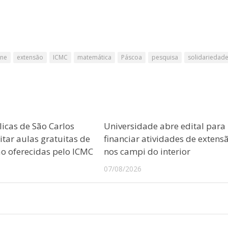
ne
extensão
ICMC
matemática
Páscoa
pesquisa
solidariedad
licas de São Carlos
Universidade abre edital para
tar aulas gratuitas de
financiar atividades de extens
 oferecidas pelo ICMC
nos campi do interior
07/08/2026