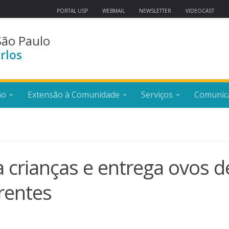
PORTAL USP
WEBMAIL
NEWSLETTER
VIDEOCAST
São Paulo
rlos
ão
Extensão à Comunidade
Serviços
Comunic
 crianças e entrega ovos d
arentes