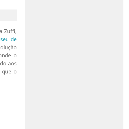
 Zuffi,
seu de
olução
 onde o
ado aos
m que o