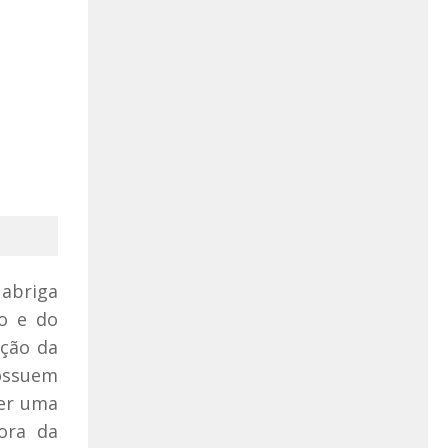
 abriga
io e do
ação da
possuem
ter uma
dora da