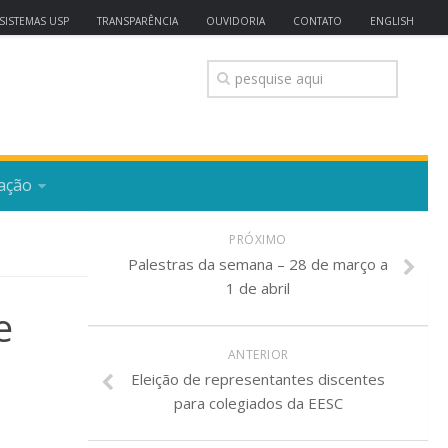
SISTEMAS USP
TRANSPARÊNCIA
OUVIDORIA
CONTATO
ENGLISH
ação
PRÓXIMO
Palestras da semana – 28 de março a
1 de abril
e
ANTERIOR
Eleição de representantes discentes
para colegiados da EESC