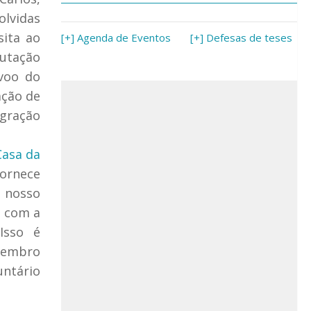
lvidas
sita ao
[+] Agenda de Eventos
[+] Defesas de teses
putação
 voo do
ação de
egração
Casa da
fornece
o nosso
o com a
Isso é
membro
untário