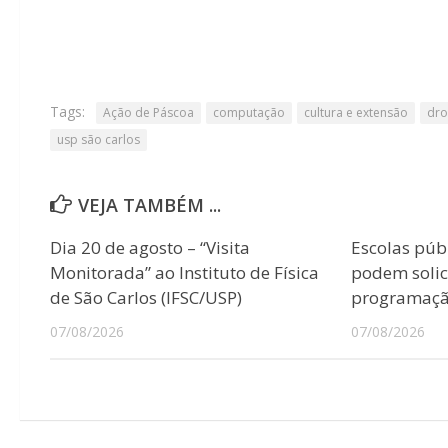
Tags:
Ação de Páscoa
computação
cultura e extensão
dro
usp são carlos
VEJA TAMBÉM ...
Dia 20 de agosto – “Visita
Escolas púb
Monitorada” ao Instituto de Física
podem solici
de São Carlos (IFSC/USP)
programação
07/08/2026
07/08/2026