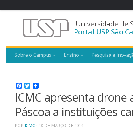
Universidade de 
Portal USP São Ca
Sobre o Campus
Ensino
Pesquisa e Inovaç
Facebook
Twitter
Share
ICMC apresenta drone a
Páscoa a instituições c
POR
ICMC
· 28 DE MARÇO DE 2016