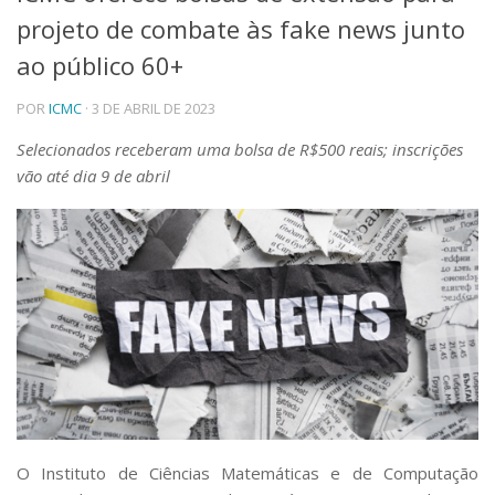
projeto de combate às fake news junto
Telefones e Mapas
Pessoas
ao público 60+
Ensino
POR
ICMC
· 3 DE ABRIL DE 2023
Graduação
Pós-Graduação
Selecionados receberam uma bolsa de R$500 reais; inscrições
Educação a distância
vão até dia 9 de abril
Cursos de Extensão
Pesquisa e Inovação
Linhas de Pesquisa
Centros, Núcleos e Projetos em Rede
Pós-doutorado
Iniciação Científica
Transferência de Tecnologia
Empresas Juniores
Extensão à Comunidade
Projetos, Programas e Cursos
Artes, Cultura e Esportes
O Instituto de Ciências Matemáticas e de Computação
Museus e Espaços Interativos