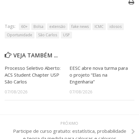
Tags:
60+
Bolsa
extensão
fake news
ICMC
idosos
Oportunidade
São Carlos
USP
VEJA TAMBÉM ...
Processo Seletivo Aberto:
EESC abre nova turma para
ACS Student Chapter USP
o projeto “Elas na
São Carlos
Engenharia”
07/08/2026
07/08/2026
PRÓXIMO
Participe de curso gratuito: estatística, probabilidade
e teoria da medida para calouras e calouros