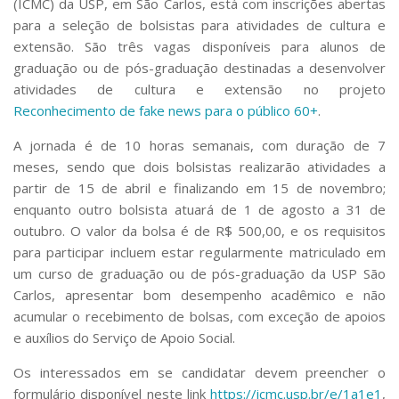
(ICMC) da USP, em São Carlos, está com inscrições abertas
Serviços
para a seleção de bolsistas para atividades de cultura e
Bibliotecas
extensão. São três vagas disponíveis para alunos de
Apoio ao Estudante
graduação ou de pós-graduação destinadas a desenvolver
Segurança, Trânsito e Prevenção
atividades de cultura e extensão no projeto
RH, Administrativo e Financeiro
Reconhecimento de fake news para o público 60+
.
Outros serviços
Comunicação
A jornada é de 10 horas semanais, com duração de 7
Assessorias e Mídias
meses, sendo que dois bolsistas realizarão atividades a
Aplicativos e Sites
partir de 15 de abril e finalizando em 15 de novembro;
Jornal da USP
enquanto outro bolsista atuará de 1 de agosto a 31 de
Agenda de Eventos
outubro. O valor da bolsa é de R$ 500,00, e os requisitos
Defesa de Teses
para participar incluem estar regularmente matriculado em
um curso de graduação ou de pós-graduação da USP São
Carlos, apresentar bom desempenho acadêmico e não
acumular o recebimento de bolsas, com exceção de apoios
e auxílios do Serviço de Apoio Social.
Os interessados em se candidatar devem preencher o
formulário disponível neste link
https://icmc.usp.br/e/1a1e1
,