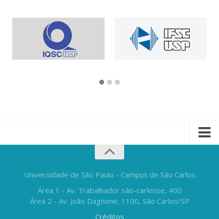
Universidade de São Paulo - Campus de São Carlos
Área 1 - Av. Trabalhador são-carlense, 400
Área 2 - Av. João Dagnone, 1100, São Carlos/SP
Créditos