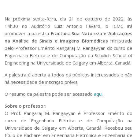
Serviços
Bibliotecas
Apoio ao Estudante
Na próxima sexta-feira, dia 21 de outubro de 2022, às
Segurança, Trânsito e Prevenção
14h30 no Auditório Luiz Antonio Fávaro, o ICMC irá
RH, Administrativo e Financeiro
promover a palestra
Fractais: Sua Natureza e Aplicações
Outros serviços
na Análise de Sinais e Imagens Biomédicas
ministrada
Comunicação
pelo Professor Emérito Rangaraj M. Rangayyan do curso de
Engenharia Elétrica e de Computação da Schulich School of
Assessorias e Mídias
Aplicativos e Sites
Engineering na Universidade de Calgary em Alberta, Canadá.
Jornal da USP
A palestra é aberta a todos os públicos interessados e não
Agenda de Eventos
Defesa de Teses
há necessidade de inscrição prévia.
O resumo da palestra pode ser acessado
aqui
.
Sobre o professor:
O Prof. Rangaraj M. Rangayyan é Professor Emérito do
curso de Engenharia Elétrica e de Computação na
Universidade de Calgary em Alberta, Canadá. Recebeu seu
título de Bacharel em Engenharia Eletrônica e Engenharia de