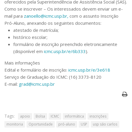
oferecidos pela Superintendência de Assistência Social (SAS).
Como se inscrever –
Os interessados devem enviar um e-
mail para
zanoello@icmc.usp.br,
com o assunto
Inscrição
Pró-Aluno
, anexando os seguintes documentos:
atestado de matrícula;
histórico escolar;
formulário de inscrição preenchido eletronicamente
(disponível em
icmc.usp.br/e/6b333
).
Mais informações
Edital e formulário de inscrição:
icmc.usp.br/e/3e618
Serviço de Graduação do ICMC: (16) 3373-8120
E-mail:
grad@icmc.usp.br
Tags:
apoio
Bolsa
ICMC
informática
inscrições
monitoria
Oportunidade
pró-aluno
USP
usp são carlos