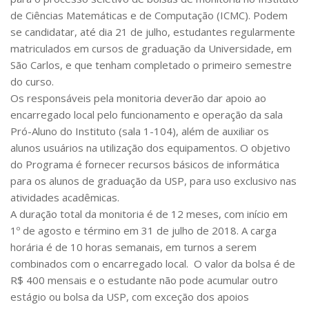
Serviços
de Ciências Matemáticas e de Computação (ICMC). Podem
Bibliotecas
se candidatar, até dia 21 de julho, estudantes regularmente
Apoio ao Estudante
matriculados em cursos de graduação da Universidade, em
Segurança, Trânsito e Prevenção
São Carlos, e que tenham completado o primeiro semestre
RH, Administrativo e Financeiro
do curso.
Outros serviços
Os responsáveis pela monitoria deverão dar apoio ao
Comunicação
encarregado local pelo funcionamento e operação da sala
Assessorias e Mídias
Pró-Aluno do Instituto (sala 1-104), além de auxiliar os
Aplicativos e Sites
alunos usuários na utilização dos equipamentos. O objetivo
Jornal da USP
do Programa é fornecer recursos básicos de informática
Agenda de Eventos
para os alunos de graduação da USP, para uso exclusivo nas
Defesa de Teses
atividades acadêmicas.
A duração total da monitoria é de 12 meses, com início em
1º de agosto e término em 31 de julho de 2018. A carga
horária é de 10 horas semanais, em turnos a serem
combinados com o encarregado local. O valor da bolsa é de
R$ 400 mensais e o estudante não pode acumular outro
estágio ou bolsa da USP, com exceção dos apoios