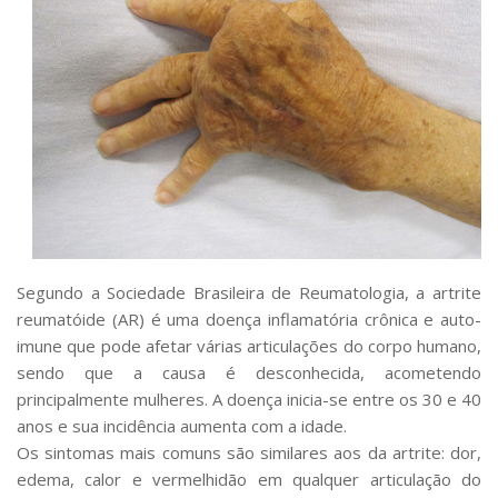
Serviços
Bibliotecas
Apoio ao Estudante
Segurança, Trânsito e Prevenção
RH, Administrativo e Financeiro
Outros serviços
Comunicação
Assessorias e Mídias
Aplicativos e Sites
Jornal da USP
Agenda de Eventos
Segundo a Sociedade Brasileira de Reumatologia, a artrite
Defesa de Teses
reumatóide (AR) é uma doença inflamatória crônica e auto-
imune que pode afetar várias articulações do corpo humano,
sendo que a causa é desconhecida, acometendo
principalmente mulheres. A doença inicia-se entre os 30 e 40
anos e sua incidência aumenta com a idade.
Os sintomas mais comuns são similares aos da artrite: dor,
edema, calor e vermelhidão em qualquer articulação do