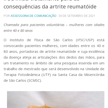
consequências da artrite reumatóide
Telefones e Mapas
Pessoas
POR
ASSESSORIA DE COMUNICAÇÃO
· 30 DE SETEMBRO DE 2021
Ensino
Graduação
Chamada para pacientes voluntárias – mulheres com idades
Pós-Graduação
entre 40 e 80 anos
Educação a distância
Cursos de Extensão
O Instituto de Física de São Carlos (IFSC/USP) está
convocando pacientes mulheres, com idades entre os 40 e
Pesquisa e Inovação
80 anos, portadoras de artrite reumatóide e cuja incidência
Linhas de Pesquisa
da doença atinja as articulações dos dedos das mãos, para
Centros, Núcleos e Projetos em Rede
um tratamento no âmbito de uma pesquisa inserida em um
Pós-doutorado
trabalho de mestrado que será desenvolvido na Unidade de
Iniciação Científica
Transferência de Tecnologia
Terapia Fotodinâmica (UTF) na Santa Casa da Misericórdia
Empresas Juniores
de São Carlos (SCMSC).
Extensão à Comunidade
Projetos, Programas e Cursos
Artes, Cultura e Esportes
Museus e Espaços Interativos