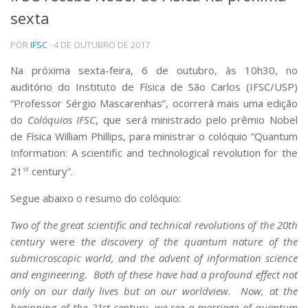
sexta
Telefones e Mapas
Pessoas
POR
IFSC
· 4 DE OUTUBRO DE 2017
Ensino
Graduação
Na próxima sexta-feira, 6 de outubro, às 10h30, no
Pós-Graduação
auditório do Instituto de Física de São Carlos (IFSC/USP)
Educação a distância
“Professor Sérgio Mascarenhas”, ocorrerá mais uma edição
Cursos de Extensão
do
Colóquios IFSC
, que será ministrado pelo prêmio Nobel
Pesquisa e Inovação
de Física William Phillips, para ministrar o colóquio “Quantum
Information: A scientific and technological revolution for the
Linhas de Pesquisa
Centros, Núcleos e Projetos em Rede
21
st
century”.
Pós-doutorado
Iniciação Científica
Segue abaixo o resumo do colóquio:
Transferência de Tecnologia
Two of the great scientific and technical revolutions of the 20th
Empresas Juniores
century
were
the discovery of the quantum nature of the
Extensão à Comunidade
submicroscopic world, and the advent of information science
Projetos, Programas e Cursos
and engineering. Both of these have had a profound effect not
Artes, Cultura e Esportes
only on our daily lives but on our worldview. Now, at the
Museus e Espaços Interativos
beginning of the 21st century, we see a marriage of quantum