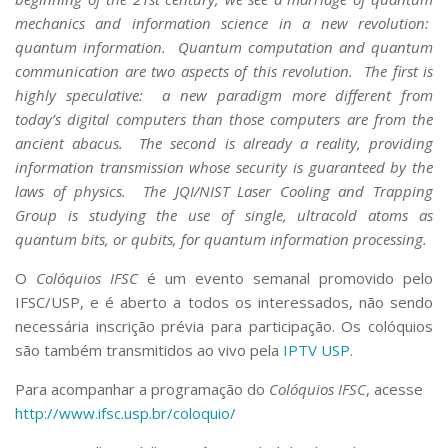
Serviços
mechanics and information science in a new revolution:
Bibliotecas
quantum information. Quantum computation and quantum
Apoio ao Estudante
communication are two aspects of this revolution. The first is
Segurança, Trânsito e Prevenção
highly speculative: a new paradigm more different from
RH, Administrativo e Financeiro
today’s digital computers than those computers are from the
Outros serviços
ancient abacus. The second is already a reality, providing
Comunicação
information transmission whose security is guaranteed by the
Assessorias e Mídias
laws of physics. The JQI/NIST Laser Cooling and Trapping
Aplicativos e Sites
Group is studying the use of single, ultracold atoms as
Jornal da USP
quantum bits, or qubits, for quantum information processing.
Agenda de Eventos
Defesa de Teses
O
Colóquios IFSC
é um evento semanal promovido pelo
IFSC/USP, e é aberto a todos os interessados, não sendo
necessária inscrição prévia para participação. Os colóquios
são também transmitidos ao vivo pela
IPTV USP
.
Para acompanhar a programação do
Colóquios IFSC
, acesse
http://www.ifsc.usp.br/coloquio/