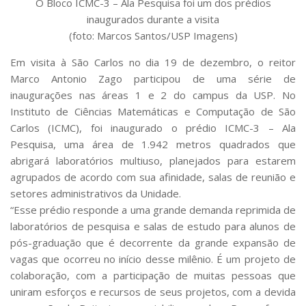
O Bloco ICMC-3 – Ala Pesquisa foi um dos prédios
Serviços
inaugurados durante a visita
Bibliotecas
(foto: Marcos Santos/USP Imagens)
Apoio ao Estudante
Segurança, Trânsito e Prevenção
Em visita à São Carlos no dia 19 de dezembro, o reitor
RH, Administrativo e Financeiro
Marco Antonio Zago participou de uma série de
Outros serviços
inaugurações nas áreas 1 e 2 do campus da USP. No
Comunicação
Instituto de Ciências Matemáticas e Computação de São
Assessorias e Mídias
Carlos (ICMC), foi inaugurado o prédio ICMC-3 – Ala
Aplicativos e Sites
Pesquisa, uma área de 1.942 metros quadrados que
Jornal da USP
abrigará laboratórios multiuso, planejados para estarem
Agenda de Eventos
agrupados de acordo com sua afinidade, salas de reunião e
Defesa de Teses
setores administrativos da Unidade.
“Esse prédio responde a uma grande demanda reprimida de
laboratórios de pesquisa e salas de estudo para alunos de
pós-graduação que é decorrente da grande expansão de
vagas que ocorreu no início desse milênio. É um projeto de
colaboração, com a participação de muitas pessoas que
uniram esforços e recursos de seus projetos, com a devida