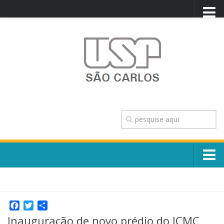
PORTAL USP
WEBMAIL
NEWSLETTER
VIDEOCAST
SISTEMAS USP
TRANSPARÊNCIA
OUVIDORIA
CONTATO
Sobre o Campus
ENGLISH
Escola, Institutos e Órgãos
Conselho Gestor e Dirigentes
Facebook
Twitter
Share
Núcleos e Comissões
Inauguração de novo prédio do ICMC
História e Números