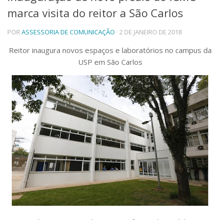
marca visita do reitor a São Carlos
Telefones e Mapas
Pessoas
POR
ASSESSORIA DE COMUNICAÇÃO
· 2 DE JANEIRO DE 2018
Ensino
Graduação
Reitor inaugura novos espaços e laboratórios no campus da
Pós-Graduação
USP em São Carlos
Educação a distância
Cursos de Extensão
Pesquisa e Inovação
Linhas de Pesquisa
Centros, Núcleos e Projetos em Rede
Pós-doutorado
Iniciação Científica
Transferência de Tecnologia
Empresas Juniores
Extensão à Comunidade
Projetos, Programas e Cursos
Artes, Cultura e Esportes
Museus e Espaços Interativos