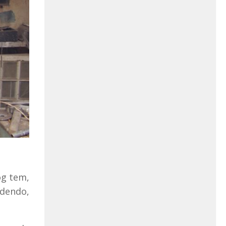
og tem,
ndendo,