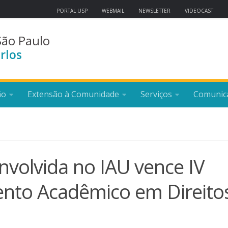
PORTAL USP
WEBMAIL
NEWSLETTER
VIDEOCAST
São Paulo
rlos
ão
Extensão à Comunidade
Serviços
Comunic
envolvida no IAU vence IV
nto Acadêmico em Direito