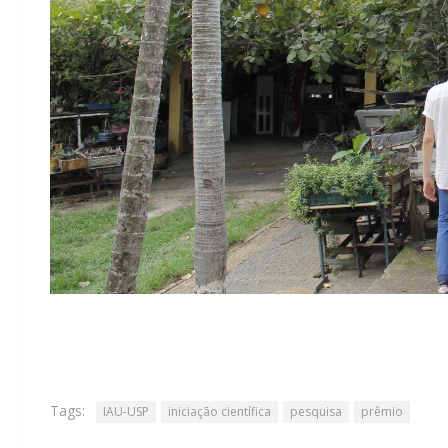
Tags:
IAU-USP
iniciação científica
pesquisa
prêmio