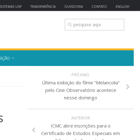
SISTEMAS USP
TRANSPARÊNCIA
OUVIDORIA
CONTATO
ENGLISH
ação
PRÓXIMO
Última exibição do filme “Melancolia”
pelo Cine Observatório acontece
nesse domingo
s
ANTERIOR
ICMC abre inscrições para o
Certificado de Estudos Especiais em