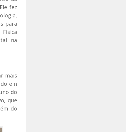
Ele fez
ologia,
is para
 Física
tal na
ar mais
lado em
luno do
vo, que
mbém do