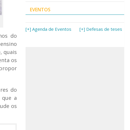
EVENTOS
[+] Agenda de Eventos
[+] Defesas de teses
unos do
 ensino
, quais
enta os
propor
ores do
é que a
jude os