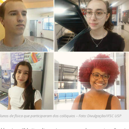
alunos de física que participaram dos colóquios – Foto: Divulgação/IFSC USP