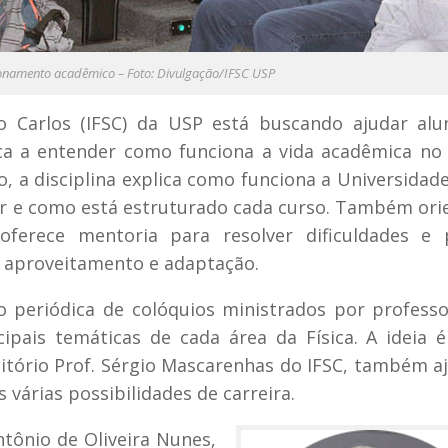
cionamento acadêmico – Foto: Divulgação/IFSC USP
ão Carlos (IFSC) da USP está buscando ajudar al
ca a entender como funciona a vida acadêmica no
a disciplina explica como funciona a Universidade
ir e como está estruturado cada curso. Também ori
oferece mentoria para resolver dificuldades e 
r aproveitamento e adaptação.
ção periódica de colóquios ministrados por profess
ipais temáticas de cada área da Física. A ideia 
ditório Prof. Sérgio Mascarenhas do IFSC, também a
 várias possibilidades de carreira.
ntônio de Oliveira Nunes,