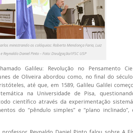
 Carlos ministrando os colóquios: Roberto Mendonça Faria, Luiz
a e Reynaldo Daniel Pinto – Foto: Divulgação/IFSC USP
hamado Galileu: Revolução no Pensamento Cient
unes de Oliveira abordou como, no final do século
ristóteles, até que, em 1589, Galileu Galilei começ
temática na Universidade de Pisa, questionand
do científico através da experimentação sistemá
entos do “pêndulo simples” e “plano inclinado”,
professor Reynaldo Daniel Pinto falou sobre A Fí