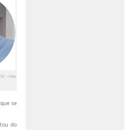
FSC – Foto:
 que se
atou do