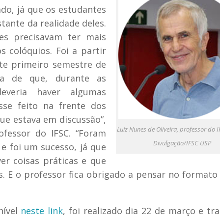
ado, já que os estudantes
ante da realidade deles.
es precisavam ter mais
 colóquios. Foi a partir
ste primeiro semestre de
a de que, durante as
deveria haver algumas
sse feito na frente dos
ue estava em discussão”,
Luiz Nunes de Oliveira, professor do I
ofessor do IFSC. “Foram
Divulgação/IFSC USP
e foi um sucesso, já que
er coisas práticas e que
. E o professor fica obrigado a pensar no formato
ível
neste link
, foi realizado dia 22 de março e tr