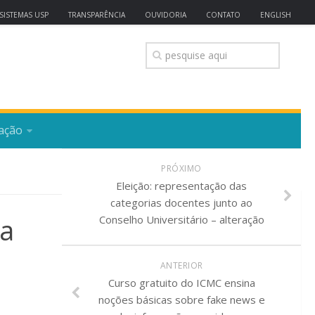
SISTEMAS USP
TRANSPARÊNCIA
OUVIDORIA
CONTATO
ENGLISH
ação
PRÓXIMO
Eleição: representação das
categorias docentes junto ao
 a
Conselho Universitário – alteração
ANTERIOR
Curso gratuito do ICMC ensina
noções básicas sobre fake news e