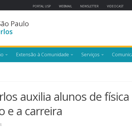
PORTAL USP
WEBMAIL
NEWSLETTER
VIDEOCAST
São Paulo
rlos
ão
Extensão à Comunidade
Serviços
Comunic
los auxilia alunos de física
 e a carreira
4