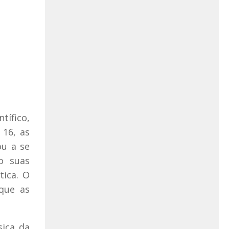
ífico,
 16, as
ou a se
o suas
tica. O
 que as
sica da