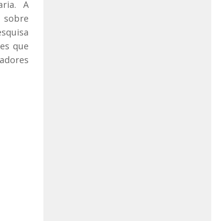
ria. A
a sobre
esquisa
res que
sadores