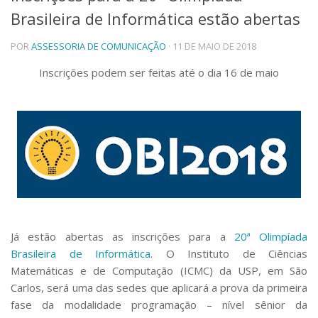
Brasileira de Informática estão abertas
Telefones e Mapas
Pessoas
POR
ASSESSORIA DE COMUNICAÇÃO
· 11 DE MAIO DE 2018
Ensino
Graduação
Inscrições podem ser feitas até o dia 16 de maio
Pós-Graduação
Educação a distância
Cursos de Extensão
Pesquisa e Inovação
Linhas de Pesquisa
Centros, Núcleos e Projetos em Rede
Pós-doutorado
Iniciação Científica
Transferência de Tecnologia
Empresas Juniores
Já estão abertas as inscrições para a
20ª Olimpíada
Extensão à Comunidade
Brasileira de Informática
. O Instituto de Ciências
Matemáticas e de Computação (ICMC) da USP, em São
Projetos, Programas e Cursos
Carlos, será uma das sedes que aplicará a prova da primeira
Artes, Cultura e Esportes
fase da modalidade programação – nível sênior da
Museus e Espaços Interativos