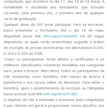
competição, que acontece no dia 17, das 16 às 18 horas. A
Serviços
modalidade é destinada aos estudantes que estejam
Bibliotecas
cursando, pela primeira vez, o primeiro ano de qualquer
Apoio ao Estudante
curso de graduação.
Segurança, Trânsito e Prevenção
Qualquer aluno da USP pode participar. Para se inscrever,
RH, Administrativo e Financeiro
Outros serviços
basta preencher o formulário, até o dia 16 de maio,
disponível neste link:
icmc.usp.br/e/643fd
. Há 60 vagas
Comunicação
disponíveis, as quais serão preenchidas segundo a ordem
Assessorias e Mídias
de inscrição. As provas acontecerão nos laboratórios 6-303,
Aplicativos e Sites
6-304 e 6-305 do ICMC.
Jornal da USP
Todos os participantes terão direito a certificados e os
Agenda de Eventos
Defesa de Teses
melhores classificados receberão medalhas nas categorias
ouro, prata e bronze. Além disso, todos os participantes da
OBI receberão, como benefício, três meses de acesso à
plataforma e aos cursos online da
AluraStart
. Para obter o
benefício, após o preenchimento da inscrição na Olimpíada,
basta acessar este link:
icmc.usp.br/e/515d7
.
O objetivo da OBI é estimular o interesse pela computação
e por ciências em geral e proporcionar novos desafios aos