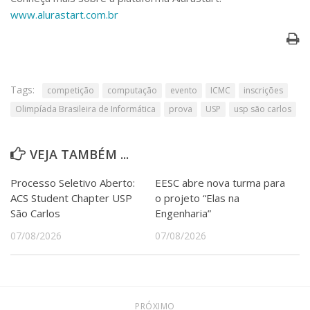
www.alurastart.com.br
Tags:
competição
computação
evento
ICMC
inscrições
Olimpíada Brasileira de Informática
prova
USP
usp são carlos
VEJA TAMBÉM ...
Processo Seletivo Aberto:
EESC abre nova turma para
ACS Student Chapter USP
o projeto “Elas na
São Carlos
Engenharia”
07/08/2026
07/08/2026
PRÓXIMO