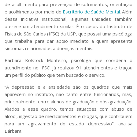
Serviços
de acolhimento para prevenção de sofrimentos, orientação
e acolhimento por meio do
Escritório de Saúde Mental
. Além
Bibliotecas
Apoio ao Estudante
dessa iniciativa institucional, algumas unidades também
Segurança, Trânsito e Prevenção
oferece um atendimento similar. É o casos do Instituto de
RH, Administrativo e Financeiro
Física de São Carlos (IFSC) da USP, que possui uma psicóloga
Outros serviços
que trabalha para dar apoio imediato a quem apresenta
Comunicação
sintomas relacionados a doenças mentais.
Assessorias e Mídias
Bárbara Kolstock Monteiro, psicóloga que coordena o
Aplicativos e Sites
atendimento no IFSC, já realizou 91 atendimentos e traçou
Jornal da USP
um perfil do público que tem buscado o serviço.
Agenda de Eventos
Defesa de Teses
“A depressão e a ansiedade são os quadros que mais
aparecem no instituto, não tanto entre funcionários, mas,
principalmente, entre alunos de graduação e pós-graduação.
Aliados a esse quadro, temos situações com abuso de
álcool, ingestão de medicamentos e drogas, que contribuem
para um agravamento do estado depressivo”, analisa
Bárbara.