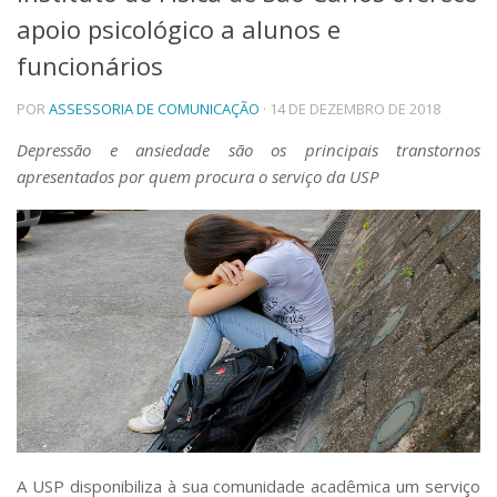
apoio psicológico a alunos e
Telefones e Mapas
Pessoas
funcionários
Ensino
POR
ASSESSORIA DE COMUNICAÇÃO
· 14 DE DEZEMBRO DE 2018
Graduação
Pós-Graduação
Depressão e ansiedade são os principais transtornos
Educação a distância
apresentados por quem procura o serviço da USP
Cursos de Extensão
Pesquisa e Inovação
Linhas de Pesquisa
Centros, Núcleos e Projetos em Rede
Pós-doutorado
Iniciação Científica
Transferência de Tecnologia
Empresas Juniores
Extensão à Comunidade
Projetos, Programas e Cursos
Artes, Cultura e Esportes
Museus e Espaços Interativos
A USP disponibiliza à sua comunidade acadêmica um serviço