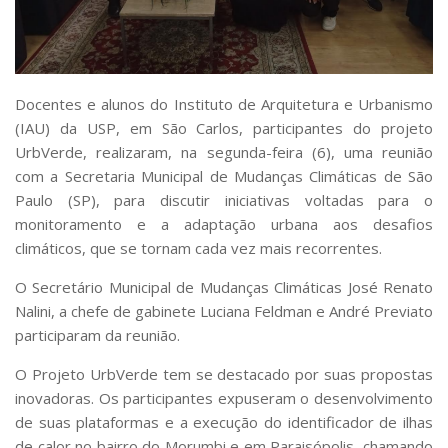
Serviços
Bibliotecas
Apoio ao Estudante
Segurança, Trânsito e Prevenção
RH, Administrativo e Financeiro
Docentes e alunos do Instituto de Arquitetura e Urbanismo
Outros serviços
(IAU) da USP, em São Carlos, participantes do projeto
Comunicação
UrbVerde, realizaram, na segunda-feira (6), uma reunião
com a Secretaria Municipal de Mudanças Climáticas de São
Assessorias e Mídias
Paulo (SP), para discutir iniciativas voltadas para o
Aplicativos e Sites
monitoramento e a adaptação urbana aos desafios
Jornal da USP
Agenda de Eventos
climáticos, que se tornam cada vez mais recorrentes.
Defesa de Teses
O Secretário Municipal de Mudanças Climáticas José Renato
Nalini, a chefe de gabinete Luciana Feldman e André Previato
participaram da reunião.
O Projeto UrbVerde tem se destacado por suas propostas
inovadoras. Os participantes expuseram o desenvolvimento
de suas plataformas e a execução do identificador de ilhas
de calor no bairro do Morumbi e em Paraisópolis, chamando