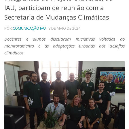
IAU, participam de reunião com a
Telefones e Mapas
Pessoas
Secretaria de Mudanças Climáticas
Ensino
POR
COMUNICAÇÃO IAU
· 8 DE MAIO DE 2024
Graduação
Pós-Graduação
Docentes e alunos discutiram iniciativas voltadas ao
Educação a distância
monitoramento e às adaptações urbanas aos desafios
Cursos de Extensão
climáticos
Pesquisa e Inovação
Linhas de Pesquisa
Centros, Núcleos e Projetos em Rede
Pós-doutorado
Iniciação Científica
Transferência de Tecnologia
Empresas Juniores
Extensão à Comunidade
Projetos, Programas e Cursos
Artes, Cultura e Esportes
Museus e Espaços Interativos