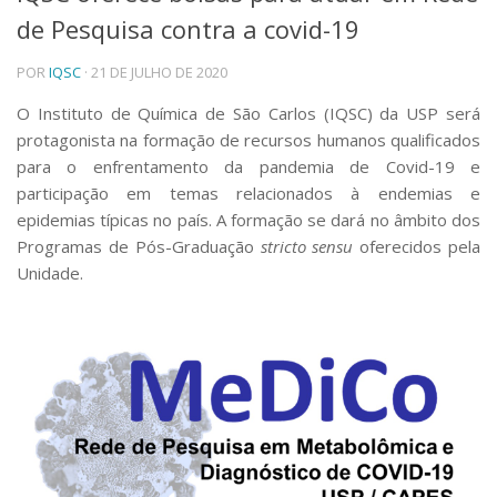
de Pesquisa contra a covid-19
Telefones e Mapas
Pessoas
POR
IQSC
· 21 DE JULHO DE 2020
Ensino
Graduação
O Instituto de Química de São Carlos (IQSC) da USP será
Pós-Graduação
protagonista na formação de recursos humanos qualificados
Educação a distância
para o enfrentamento da pandemia de Covid-19 e
Cursos de Extensão
participação em temas relacionados à endemias e
Pesquisa e Inovação
epidemias típicas no país. A formação se dará no âmbito dos
Programas de Pós-Graduação
stricto sensu
oferecidos pela
Linhas de Pesquisa
Centros, Núcleos e Projetos em Rede
Unidade.
Pós-doutorado
Iniciação Científica
Transferência de Tecnologia
Empresas Juniores
Extensão à Comunidade
Projetos, Programas e Cursos
Artes, Cultura e Esportes
Museus e Espaços Interativos