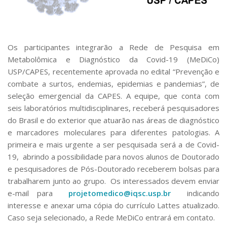
Serviços
Bibliotecas
Apoio ao Estudante
Segurança, Trânsito e Prevenção
Os participantes integrarão a Rede de Pesquisa em
RH, Administrativo e Financeiro
Metabolômica e Diagnóstico da Covid-19 (MeDiCo)
Outros serviços
USP/CAPES, recentemente aprovada no edital “Prevenção e
Comunicação
combate a surtos, endemias, epidemias e pandemias”, de
Assessorias e Mídias
seleção emergencial da CAPES. A equipe, que conta com
Aplicativos e Sites
seis laboratórios multidisciplinares, receberá pesquisadores
Jornal da USP
do Brasil e do exterior que atuarão nas áreas de diagnóstico
Agenda de Eventos
e marcadores moleculares para diferentes patologias. A
Defesa de Teses
primeira e mais urgente a ser pesquisada será a de Covid-
19, abrindo a possibilidade para novos alunos de Doutorado
e pesquisadores de Pós-Doutorado receberem bolsas para
trabalharem junto ao grupo. Os interessados devem enviar
e-mail para
projetomedico@iqsc.usp.br
indicando
interesse e anexar uma cópia do currículo Lattes atualizado.
Caso seja selecionado, a Rede MeDiCo entrará em contato.