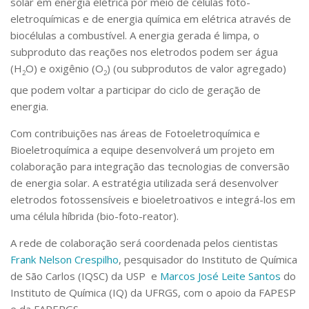
solar em energia elétrica por meio de células foto-
Serviços
eletroquímicas e de energia química em elétrica através de
Bibliotecas
biocélulas a combustível. A energia gerada é limpa, o
Apoio ao Estudante
subproduto das reações nos eletrodos podem ser água
Segurança, Trânsito e Prevenção
(H
O) e oxigênio (O
) (ou subprodutos de valor agregado)
RH, Administrativo e Financeiro
2
2
Outros serviços
que podem voltar a participar do ciclo de geração de
Comunicação
energia.
Assessorias e Mídias
Com contribuições nas áreas de Fotoeletroquímica e
Aplicativos e Sites
Bioeletroquímica a equipe desenvolverá um projeto em
Jornal da USP
colaboração para integração das tecnologias de conversão
Agenda de Eventos
de energia solar. A estratégia utilizada será desenvolver
Defesa de Teses
eletrodos fotossensíveis e bioeletroativos e integrá-los em
uma célula híbrida (bio-foto-reator).
A rede de colaboração será coordenada pelos cientistas
Frank Nelson Crespilho
, pesquisador do Instituto de Química
de São Carlos (IQSC) da USP e
Marcos José Leite Santos
do
Instituto de Química (IQ) da UFRGS, com o apoio da FAPESP
e da FAPERGS.