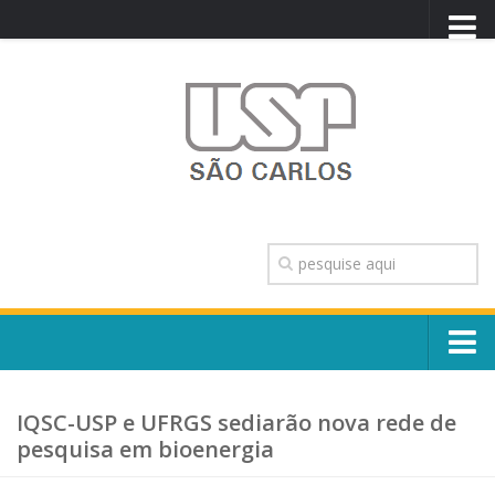
PORTAL USP
WEBMAIL
NEWSLETTER
VIDEOCAST
SISTEMAS USP
TRANSPARÊNCIA
OUVIDORIA
CONTATO
Sobre o Campus
ENGLISH
IQSC-USP e UFRGS sediarão nova rede de
Escola, Institutos e Órgãos
pesquisa em bioenergia
Conselho Gestor e Dirigentes
Núcleos e Comissões
História e Números