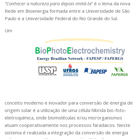
“Conhecer a natureza para depois imitá-la
” é o lema da nova
Telefones e Mapas
Rede em Bioenergia formada entre a Universidade de São
Pessoas
Paulo e a Universidade Federal do Rio Grande do Sul.
Ensino
Um
Graduação
Pós-Graduação
Educação a distância
Cursos de Extensão
Pesquisa e Inovação
Linhas de Pesquisa
Centros, Núcleos e Projetos em Rede
Pós-doutorado
Iniciação Científica
Transferência de Tecnologia
Empresas Juniores
conceito moderno e inovador para conversão de energia de
origem solar é a utilização de uma célula híbrida bio-foto-
Extensão à Comunidade
eletroquímica, onde biomoléculas e/ou microrganismos
Projetos, Programas e Cursos
atuam cooperativamente nos processos faradaicos. Neste
Artes, Cultura e Esportes
sistema é realizada a integração da conversão de energia
Museus e Espaços Interativos