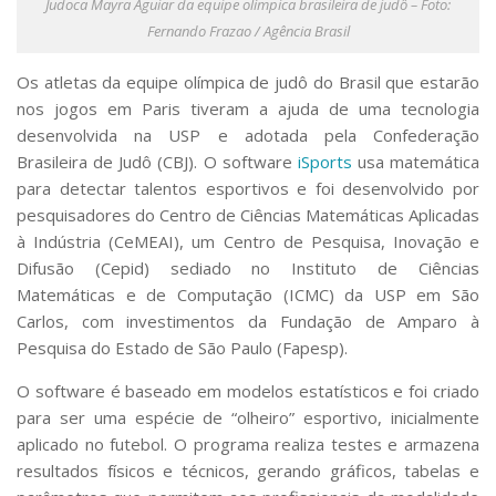
Judoca Mayra Aguiar da equipe olímpica brasileira de judô – Foto:
Serviços
Fernando Frazao / Agência Brasil
Bibliotecas
Apoio ao Estudante
Os atletas da equipe olímpica de judô do Brasil que estarão
Segurança, Trânsito e Prevenção
nos jogos em Paris tiveram a ajuda de uma tecnologia
RH, Administrativo e Financeiro
desenvolvida na USP e adotada pela Confederação
Outros serviços
Brasileira de Judô (CBJ). O software
iSports
usa matemática
Comunicação
para detectar talentos esportivos e foi desenvolvido por
Assessorias e Mídias
pesquisadores do Centro de Ciências Matemáticas Aplicadas
Aplicativos e Sites
à Indústria (CeMEAI), um Centro de Pesquisa, Inovação e
Jornal da USP
Difusão (Cepid) sediado no Instituto de Ciências
Agenda de Eventos
Matemáticas e de Computação (ICMC) da USP em São
Defesa de Teses
Carlos, com investimentos da Fundação de Amparo à
Pesquisa do Estado de São Paulo (Fapesp).
O software é baseado em modelos estatísticos e foi criado
para ser uma espécie de “olheiro” esportivo, inicialmente
aplicado no futebol. O programa realiza testes e armazena
resultados físicos e técnicos, gerando gráficos, tabelas e