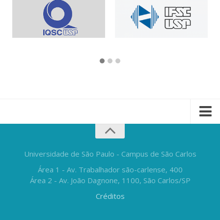
Universidade de São Paulo - Campus de São Carlos
Área 1 - Av. Trabalhador são-carlense, 400
Área 2 - Av. João Dagnone, 1100, São Carlos/SP
Créditos