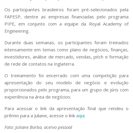
Serviços
Os participantes brasileiros foram pré-selecionados pela
Bibliotecas
FAPESP, dentre as empresas financiadas pelo programa
Apoio ao Estudante
PIPE, em conjunto com a equipe da Royal Academy of
Segurança, Trânsito e Prevenção
RH, Administrativo e Financeiro
Engineering.
Outros serviços
Durante duas semanas, os participantes foram treinados
Comunicação
intensamente em temas como plano de negócios, finanças,
Assessorias e Mídias
investidores, análise de mercado, vendas, pitch e formação
Aplicativos e Sites
de rede de contatos na Inglaterra.
Jornal da USP
Agenda de Eventos
O treinamento foi encerrado com uma competição para
Defesa de Teses
apresentação do seu modelo de negócio e evolução
proporcionados pelo programa, para um grupo de júris com
experiência na área de negócios.
Para acessar o link da apresentação final que rendeu o
prêmio para a Juliane, acesse o link
aqui
.
Foto: Juliane Borba, acervo pessoal