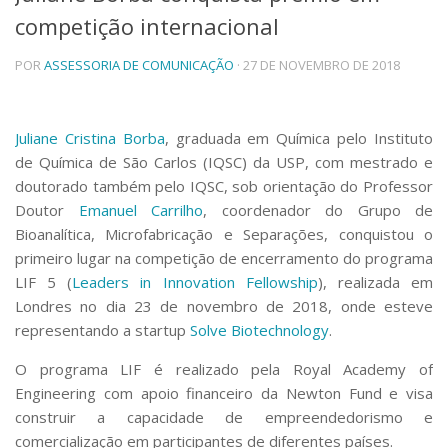
competição internacional
Telefones e Mapas
Pessoas
POR
ASSESSORIA DE COMUNICAÇÃO
· 27 DE NOVEMBRO DE 2018
Ensino
Graduação
Pós-Graduação
Juliane Cristina Borba
, graduada em Química pelo Instituto
Educação a distância
de Química de São Carlos (IQSC) da USP, com mestrado e
Cursos de Extensão
doutorado também pelo IQSC, sob orientação do Professor
Pesquisa e Inovação
Doutor
Emanuel Carrilho
, coordenador do Grupo de
Linhas de Pesquisa
Bioanalítica, Microfabricação e Separações, conquistou o
Centros, Núcleos e Projetos em Rede
primeiro lugar na competição de encerramento do programa
Pós-doutorado
LIF 5 (
Leaders in Innovation Fellowship
), realizada em
Iniciação Científica
Londres no dia 23 de novembro de 2018, onde esteve
Transferência de Tecnologia
Empresas Juniores
representando a startup
Solve Biotechnology
.
Extensão à Comunidade
O programa LIF é realizado pela Royal Academy of
Projetos, Programas e Cursos
Engineering com apoio financeiro da Newton Fund e visa
Artes, Cultura e Esportes
construir a capacidade de empreendedorismo e
Museus e Espaços Interativos
comercialização em participantes de diferentes países.