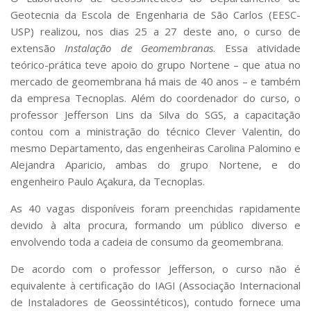
Serviços
Geotecnia da Escola de Engenharia de São Carlos (EESC-
Bibliotecas
USP) realizou, nos dias 25 a 27 deste ano, o curso de
Apoio ao Estudante
extensão
Instalação de Geomembranas
. Essa atividade
Segurança, Trânsito e Prevenção
teórico-prática teve apoio do grupo Nortene – que atua no
RH, Administrativo e Financeiro
mercado de geomembrana há mais de 40 anos – e também
Outros serviços
da empresa Tecnoplas. Além do coordenador do curso, o
Comunicação
professor Jefferson Lins da Silva do SGS, a capacitação
Assessorias e Mídias
contou com a ministração do técnico Clever Valentin, do
Aplicativos e Sites
mesmo Departamento, das engenheiras Carolina Palomino e
Jornal da USP
Alejandra Aparicio, ambas do grupo Nortene, e do
Agenda de Eventos
engenheiro Paulo Açakura, da Tecnoplas.
Defesa de Teses
As 40 vagas disponíveis foram preenchidas rapidamente
devido à alta procura, formando um público diverso e
envolvendo toda a cadeia de consumo da geomembrana.
De acordo com o professor Jefferson, o curso não é
equivalente à certificação do IAGI (Associação Internacional
de Instaladores de Geossintéticos), contudo fornece uma