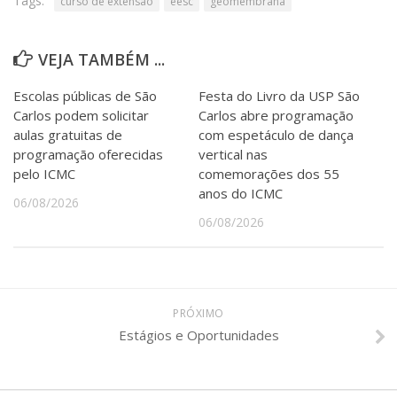
Tags:
curso de extensão
eesc
geomembrana
VEJA TAMBÉM ...
Escolas públicas de São
Festa do Livro da USP São
Carlos podem solicitar
Carlos abre programação
aulas gratuitas de
com espetáculo de dança
programação oferecidas
vertical nas
pelo ICMC
comemorações dos 55
anos do ICMC
06/08/2026
06/08/2026
PRÓXIMO
Estágios e Oportunidades