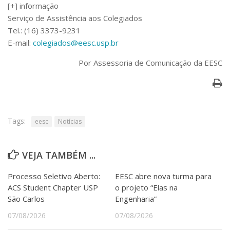
Serviços
[+] informação
Serviço de Assistência aos Colegiados
Bibliotecas
Tel.: (16) 3373-9231
Apoio ao Estudante
Segurança, Trânsito e Prevenção
E-mail:
colegiados@eesc.usp.br
RH, Administrativo e Financeiro
Por Assessoria de Comunicação da EESC
Outros serviços
Comunicação
Assessorias e Mídias
Aplicativos e Sites
Jornal da USP
Tags:
eesc
Notícias
Agenda de Eventos
Defesa de Teses
VEJA TAMBÉM ...
Processo Seletivo Aberto:
EESC abre nova turma para
ACS Student Chapter USP
o projeto “Elas na
São Carlos
Engenharia”
07/08/2026
07/08/2026