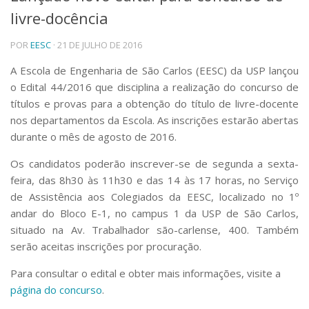
livre-docência
Telefones e Mapas
Pessoas
POR
EESC
· 21 DE JULHO DE 2016
Ensino
Graduação
A Escola de Engenharia de São Carlos (EESC) da USP lançou
Pós-Graduação
o Edital 44/2016 que disciplina a realização do concurso de
Educação a distância
títulos e provas para a obtenção do título de livre-docente
Cursos de Extensão
nos departamentos da Escola. As inscrições estarão abertas
Pesquisa e Inovação
durante o mês de agosto de 2016.
Linhas de Pesquisa
Os candidatos poderão inscrever-se de segunda a sexta-
Centros, Núcleos e Projetos em Rede
feira, das 8h30 às 11h30 e das 14 às 17 horas, no Serviço
Pós-doutorado
de Assistência aos Colegiados da EESC, localizado no 1º
Iniciação Científica
Transferência de Tecnologia
andar do Bloco E-1, no campus 1 da USP de São Carlos,
Empresas Juniores
situado na Av. Trabalhador são-carlense, 400. Também
Extensão à Comunidade
serão aceitas inscrições por procuração.
Projetos, Programas e Cursos
Para consultar o edital e obter mais informações, visite a
Artes, Cultura e Esportes
página do concurso
.
Museus e Espaços Interativos