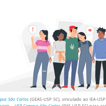
pus São Carlos
(GEAS-USP SC), vinculado ao IEA-USP
Sociais – USP Campus São Carlos
(PAS-USP SC) para ac