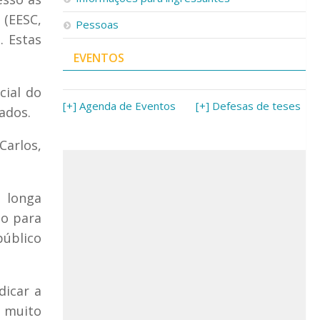
 (EESC,
Pessoas
. Estas
EVENTOS
cial do
[+] Agenda de Eventos
[+] Defesas de teses
ados.
Carlos,
u longa
ão para
público
dicar a
 muito