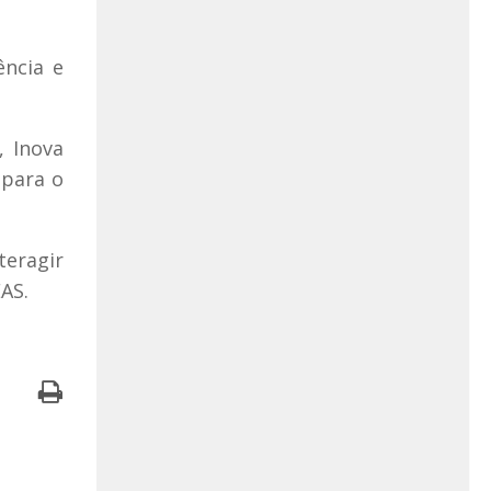
ência e
, Inova
 para o
teragir
AS.