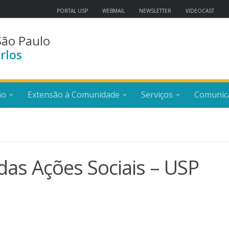
PORTAL USP
WEBMAIL
NEWSLETTER
VIDEOCAST
São Paulo
rlos
ão
Extensão à Comunidade
Serviços
Comunic
das Ações Sociais – USP