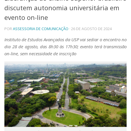
discutem autonomia universitária em
Telefones e Mapas
Pessoas
evento on-line
Ensino
POR
ASSESSORIA DE COMUNICAÇÃO
· 26 DE AGOSTO DE 2024
Graduação
Pós-Graduação
Instituto de Estudos Avançados da USP vai sediar o encontro no
Educação a distância
dia 28 de agosto, das 8h30 às 17h30; evento terá transmissão
Cursos de Extensão
on-line, sem necessidade de inscrição
Pesquisa e Inovação
Linhas de Pesquisa
Centros, Núcleos e Projetos em Rede
Pós-doutorado
Iniciação Científica
Transferência de Tecnologia
Empresas Juniores
Extensão à Comunidade
Projetos, Programas e Cursos
Artes, Cultura e Esportes
Museus e Espaços Interativos