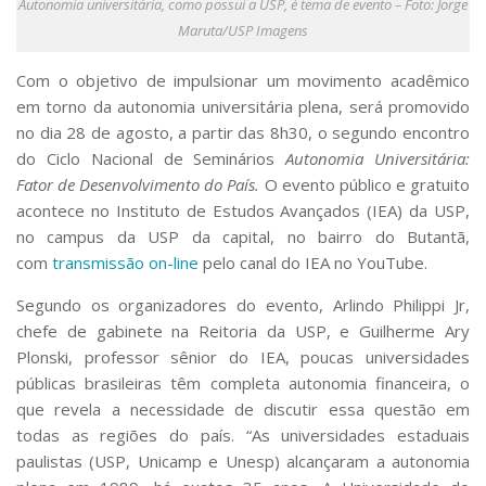
Autonomia universitária, como possui a USP, é tema de evento – Foto: Jorge
Serviços
Maruta/USP Imagens
Bibliotecas
Apoio ao Estudante
Com o objetivo de impulsionar um movimento acadêmico
Segurança, Trânsito e Prevenção
em torno da autonomia universitária plena, será promovido
RH, Administrativo e Financeiro
no dia 28 de agosto, a partir das 8h30, o segundo encontro
Outros serviços
do Ciclo Nacional de Seminários
Autonomia Universitária:
Comunicação
Fator de Desenvolvimento do País.
O evento público e gratuito
Assessorias e Mídias
acontece no Instituto de Estudos Avançados (IEA) da USP,
Aplicativos e Sites
no campus da USP da capital, no bairro do Butantã,
Jornal da USP
com
transmissão on-line
pelo canal do IEA no YouTube.
Agenda de Eventos
Defesa de Teses
Segundo os organizadores do evento, Arlindo Philippi Jr,
chefe de gabinete na Reitoria da USP, e Guilherme Ary
Plonski, professor sênior do IEA, poucas universidades
públicas brasileiras têm completa autonomia financeira, o
que revela a necessidade de discutir essa questão em
todas as regiões do país. “As universidades estaduais
paulistas (USP, Unicamp e Unesp) alcançaram a autonomia