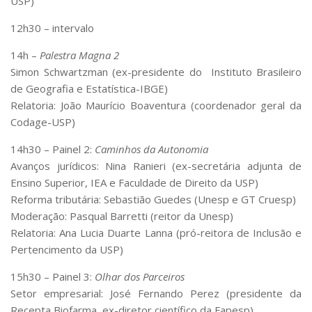
USP)
12h30 – intervalo
14h –
Palestra Magna 2
Simon Schwartzman (ex-presidente do Instituto Brasileiro
de Geografia e Estatística-IBGE)
Relatoria: João Maurício Boaventura (coordenador geral da
Codage-USP)
14h30 – Painel 2:
Caminhos da Autonomia
Avanços jurídicos: Nina Ranieri (ex-secretária adjunta de
Ensino Superior, IEA e Faculdade de Direito da USP)
Reforma tributária: Sebastião Guedes (Unesp e GT Cruesp)
Moderação: Pasqual Barretti (reitor da Unesp)
Relatoria: Ana Lucia Duarte Lanna (pró-reitora de Inclusão e
Pertencimento da USP)
15h30 – Painel 3:
Olhar dos Parceiros
Setor empresarial: José Fernando Perez (presidente da
Recepta Biofarma, ex-diretor científico da Fapesp)