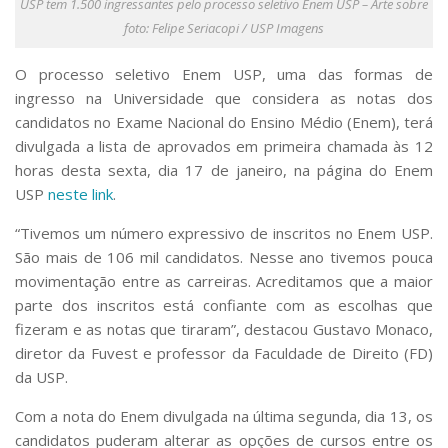
USP tem 1.500 ingressantes pelo processo seletivo Enem USP – Arte sobre
Serviços
foto: Felipe Seriacopi / USP Imagens
Bibliotecas
Apoio ao Estudante
O processo seletivo Enem USP, uma das formas de
Segurança, Trânsito e Prevenção
ingresso na Universidade que considera as notas dos
RH, Administrativo e Financeiro
candidatos no Exame Nacional do Ensino Médio (Enem), terá
Outros serviços
divulgada a lista de aprovados em primeira chamada às 12
Comunicação
horas desta sexta, dia 17 de janeiro, na página do Enem
Assessorias e Mídias
USP
neste link
.
Aplicativos e Sites
Jornal da USP
“Tivemos um número expressivo de inscritos no Enem USP.
Agenda de Eventos
São mais de 106 mil candidatos. Nesse ano tivemos pouca
Defesa de Teses
movimentação entre as carreiras. Acreditamos que a maior
parte dos inscritos está confiante com as escolhas que
fizeram e as notas que tiraram”, destacou Gustavo Monaco,
diretor da Fuvest e professor da Faculdade de Direito (FD)
da USP.
Com a nota do Enem divulgada na última segunda, dia 13, os
candidatos puderam alterar as opções de cursos entre os