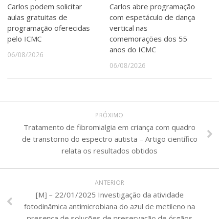
Carlos podem solicitar
Carlos abre programação
aulas gratuitas de
com espetáculo de dança
programação oferecidas
vertical nas
pelo ICMC
comemorações dos 55
anos do ICMC
06/08/2026
06/08/2026
PRÓXIMO
Tratamento de fibromialgia em criança com quadro
de transtorno do espectro autista – Artigo científico
relata os resultados obtidos
ANTERIOR
[M] – 22/01/2025 Investigação da atividade
fotodinâmica antimicrobiana do azul de metileno na
presença de soluções de preservação de órgãos