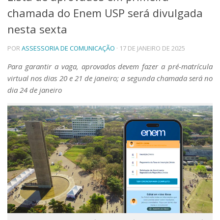
chamada do Enem USP será divulgada
Telefones e Mapas
Pessoas
nesta sexta
Ensino
POR
ASSESSORIA DE COMUNICAÇÃO
· 17 DE JANEIRO DE 2025
Graduação
Pós-Graduação
Para garantir a vaga, aprovados devem fazer a pré-matrícula
Educação a distância
virtual nos dias 20 e 21 de janeiro; a segunda chamada será no
Cursos de Extensão
dia 24 de janeiro
Pesquisa e Inovação
Linhas de Pesquisa
Centros, Núcleos e Projetos em Rede
Pós-doutorado
Iniciação Científica
Transferência de Tecnologia
Empresas Juniores
Extensão à Comunidade
Projetos, Programas e Cursos
Artes, Cultura e Esportes
Museus e Espaços Interativos