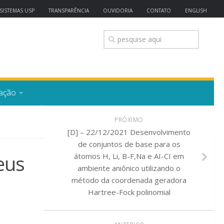
SISTEMAS USP
TRANSPARÊNCIA
OUVIDORIA
CONTATO
ENGLISH
ação
PRÓXIMO
[D] – 22/12/2021 Desenvolvimento
de conjuntos de base para os
eus
átomos H, Li, B-F,Na e AI-CI em
ambiente aniônico utilizando o
método da coordenada geradora
Hartree-Fock polinomial