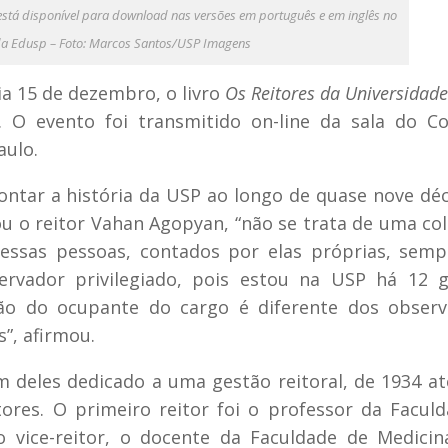
e está disponível para download nas versões em português e em inglês no
 da Edusp – Foto: Marcos Santos/USP Imagens
ia 15 de dezembro, o livro
Os Reitores da Universidad
. O evento foi transmitido on-line da sala do C
aulo.
ontar a história da USP ao longo de quase nove dé
cou o reitor Vahan Agopyan, “não se trata de uma co
dessas pessoas, contados por elas próprias, sem
servador privilegiado, pois estou na USP há 12 
pção do ocupante do cargo é diferente dos obser
”, afirmou.
um deles dedicado a uma gestão reitoral, de 1934 at
tores. O primeiro reitor foi o professor da Facul
o vice-reitor, o docente da Faculdade de Medicin