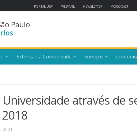
PORTAL USP
WEBMAIL
NEWSLETTER
VIDEOCAST
São Paulo
rlos
ão
Extensão à Comunidade
Serviços
Comunic
a Universidade através de s
é 2018
E 2021