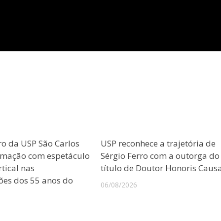
ro da USP São Carlos
USP reconhece a trajetória de
amação com espetáculo
Sérgio Ferro com a outorga do
tical nas
título de Doutor Honoris Caus
es dos 55 anos do
06/08/2026