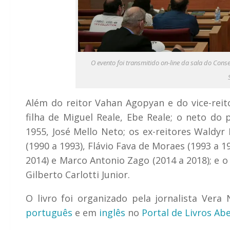
O evento foi transmitido on-line da sala do Conse
Além do reitor Vahan Agopyan e do vice-reit
filha de Miguel Reale, Ebe Reale; o neto do
1955, José Mello Neto; os ex-reitores Waldyr 
(1990 a 1993), Flávio Fava de Moraes (1993 a 19
2014) e Marco Antonio Zago (2014 a 2018); e 
Gilberto Carlotti Junior.
O livro foi organizado pela jornalista Ver
português
e em
inglês
no
Portal de Livros Ab