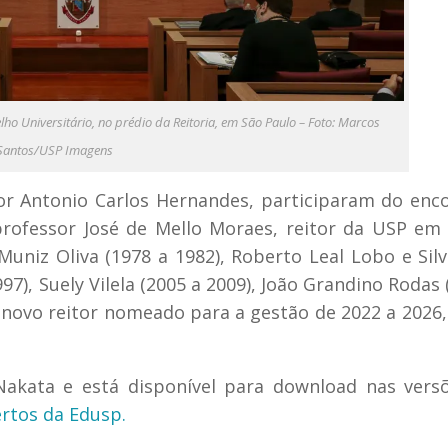
lho Universitário, no prédio da Reitoria, em São Paulo – Foto: Marcos
Santos/USP Imagens
or Antonio Carlos Hernandes, participaram do enc
 professor José de Mello Moraes, reitor da USP em
Muniz Oliva (1978 a 1982), Roberto Leal Lobo e Silv
97), Suely Vilela (2005 a 2009), João Grandino Rodas 
o novo reitor nomeado para a gestão de 2022 a 2026,
a Nakata e está disponível para download nas ver
ertos da Edusp.