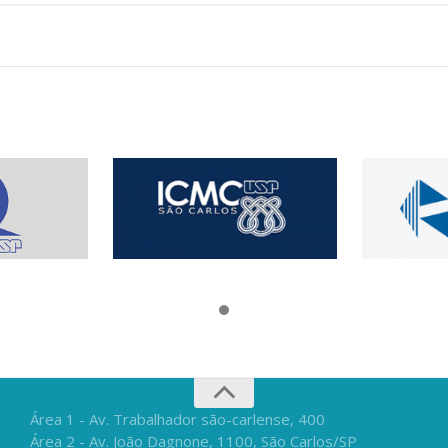
Área 1 - Av. Trabalhador são-carlense, 400
Área 2 - Av. João Dagnone, 1100, São Carlos/SP