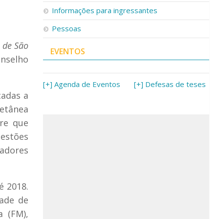
Informações para ingressantes
Pessoas
e de São
EVENTOS
onselho
[+] Agenda de Eventos
[+] Defesas de teses
cadas a
letânea
pre que
gestões
vadores
é 2018.
dade de
a (FM),