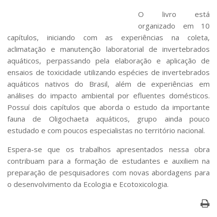
Serviços
O livro está
Bibliotecas
organizado em 10
Apoio ao Estudante
capítulos, iniciando com as experiências na coleta,
Segurança, Trânsito e Prevenção
aclimatação e manutenção laboratorial de invertebrados
RH, Administrativo e Financeiro
Outros serviços
aquáticos, perpassando pela elaboração e aplicação de
ensaios de toxicidade utilizando espécies de invertebrados
Comunicação
aquáticos nativos do Brasil, além de experiências em
Assessorias e Mídias
análises do impacto ambiental por efluentes domésticos.
Aplicativos e Sites
Possuí dois capítulos que aborda o estudo da importante
Jornal da USP
fauna de Oligochaeta aquáticos, grupo ainda pouco
Agenda de Eventos
Defesa de Teses
estudado e com poucos especialistas no território nacional.
Espera-se que os trabalhos apresentados nessa obra
contribuam para a formação de estudantes e auxiliem na
preparação de pesquisadores com novas abordagens para
o desenvolvimento da Ecologia e Ecotoxicologia.