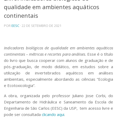
qualidade em ambientes aquáticos
Telefones e Mapas
Pessoas
continentais
Ensino
POR
EESC
· 22 DE SETEMBRO DE 2021
Graduação
Pós-Graduação
Educação a distância
Cursos de Extensão
Indicadores biológicos de qualidade em ambientes aquáticos
Pesquisa e Inovação
continentais – métricas e recortes para análises.
Esse é o título
Linhas de Pesquisa
do livro que busca cooperar com alunos de graduação e de
Centros, Núcleos e Projetos em Rede
pós-graduação, de modo didático, em estudos sobre a
Pós-doutorado
utilização de invertebrados aquáticos em análises
Iniciação Científica
ambientais, especialmente abordando as ciências “Ecologia
Transferência de Tecnologia
e Ecotoxicologia”.
Empresas Juniores
Extensão à Comunidade
A obra, organizada pelo professor Juliano Jose Corbi, do
Projetos, Programas e Cursos
Departamento de Hidráulica e Saneamento da Escola de
Artes, Cultura e Esportes
Engenharia de São Carlos (EESC) da USP, tem acesso livre e
Museus e Espaços Interativos
pode ser consultada
clicando aqui
.