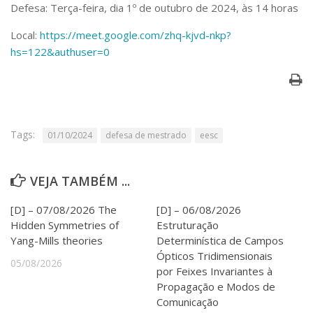
Serviços
Defesa: Terça-feira, dia 1º de outubro de 2024, às 14 horas
Bibliotecas
Local:
https://meet.google.com/zhq-kjvd-nkp?
Apoio ao Estudante
hs=122&authuser=0
Segurança, Trânsito e Prevenção
RH, Administrativo e Financeiro
Outros serviços
Comunicação
Assessorias e Mídias
Tags:
01/10/2024
defesa de mestrado
eesc
Aplicativos e Sites
Jornal da USP
Agenda de Eventos
VEJA TAMBÉM ...
Defesa de Teses
[D] – 07/08/2026 The
[D] – 06/08/2026
Hidden Symmetries of
Estruturação
Yang-Mills theories
Determinística de Campos
Ópticos Tridimensionais
05/08/2026
por Feixes Invariantes à
Propagação e Modos de
Comunicação