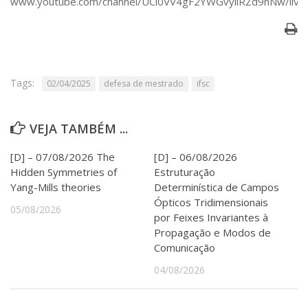
www.youtube.com/channel/UCl0VV4gF2YWGvyiiRZd9nNw/live
Serviços
Bibliotecas
Apoio ao Estudante
Segurança, Trânsito e Prevenção
RH, Administrativo e Financeiro
Tags:
02/04/2025
defesa de mestrado
ifsc
Outros serviços
Comunicação
Assessorias e Mídias
VEJA TAMBÉM ...
Aplicativos e Sites
Jornal da USP
[D] – 07/08/2026 The
[D] – 06/08/2026
Agenda de Eventos
Hidden Symmetries of
Estruturação
Defesa de Teses
Yang-Mills theories
Determinística de Campos
Ópticos Tridimensionais
05/08/2026
por Feixes Invariantes à
Propagação e Modos de
Comunicação
04/08/2026