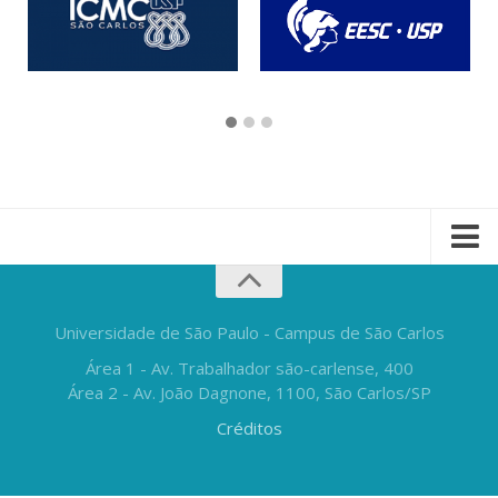
Universidade de São Paulo - Campus de São Carlos
Área 1 - Av. Trabalhador são-carlense, 400
Área 2 - Av. João Dagnone, 1100, São Carlos/SP
Créditos