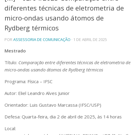
diferentes técnicas de eletrometria de
Telefones e Mapas
Pessoas
micro-ondas usando átomos de
Ensino
Rydberg térmicos
Graduação
Pós-Graduação
POR
ASSESSORIA DE COMUNICAÇÃO
· 1 DE ABRIL DE 2025
Educação a distância
Cursos de Extensão
Mestrado
Pesquisa e Inovação
Título:
Comparação entre diferentes técnicas de eletrometria de
Linhas de Pesquisa
micro-ondas usando átomos de Rydberg térmicos
Centros, Núcleos e Projetos em Rede
Pós-doutorado
Programa: Física – IFSC
Iniciação Científica
Transferência de Tecnologia
Autor: Eliel Leandro Alves Junior
Empresas Juniores
Orientador: Luis Gustavo Marcassa (IFSC/USP)
Extensão à Comunidade
Defesa: Quarta-feira, dia 2 de abril de 2025, às 14 horas
Projetos, Programas e Cursos
Artes, Cultura e Esportes
Local:
Museus e Espaços Interativos