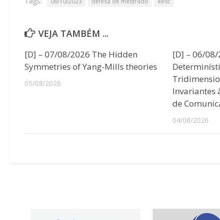
Tags:
06/10/2023
defesa de mestrado
eesc
VEJA TAMBÉM ...
[D] – 07/08/2026 The Hidden
[D] – 06/08
Symmetries of Yang-Mills theories
Determiníst
Tridimensio
05/08/2026
Invariantes
de Comunic
04/08/2026