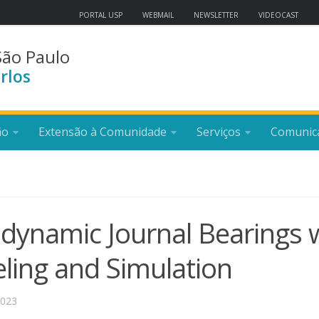
PORTAL USP
WEBMAIL
NEWSLETTER
VIDEOCAST
São Paulo
rlos
ão
Extensão à Comunidade
Serviços
Comunic
dynamic Journal Bearings 
ling and Simulation
2023