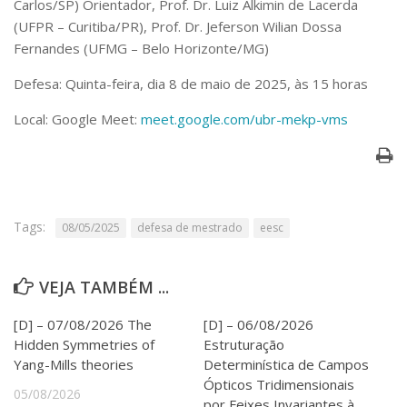
Carlos/SP) Orientador, Prof. Dr. Luiz Alkimin de Lacerda
Serviços
(UFPR – Curitiba/PR), Prof. Dr. Jeferson Wilian Dossa
Bibliotecas
Fernandes (UFMG – Belo Horizonte/MG)
Apoio ao Estudante
Segurança, Trânsito e Prevenção
Defesa: Quinta-feira, dia 8 de maio de 2025, às 15 horas
RH, Administrativo e Financeiro
Outros serviços
Local: Google Meet:
meet.google.com/ubr-mekp-vms
Comunicação
Assessorias e Mídias
Aplicativos e Sites
Jornal da USP
Agenda de Eventos
Tags:
08/05/2025
defesa de mestrado
eesc
Defesa de Teses
VEJA TAMBÉM ...
[D] – 07/08/2026 The
[D] – 06/08/2026
Hidden Symmetries of
Estruturação
Yang-Mills theories
Determinística de Campos
Ópticos Tridimensionais
05/08/2026
por Feixes Invariantes à