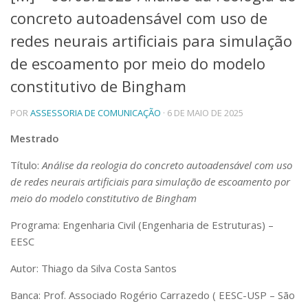
concreto autoadensável com uso de
Telefones e Mapas
Pessoas
redes neurais artificiais para simulação
Ensino
de escoamento por meio do modelo
Graduação
constitutivo de Bingham
Pós-Graduação
Educação a distância
Cursos de Extensão
POR
ASSESSORIA DE COMUNICAÇÃO
· 6 DE MAIO DE 2025
Pesquisa e Inovação
Mestrado
Linhas de Pesquisa
Título:
Análise da reologia do concreto autoadensável com uso
Centros, Núcleos e Projetos em Rede
de redes neurais artificiais para simulação de escoamento por
Pós-doutorado
Iniciação Científica
meio do modelo constitutivo de Bingham
Transferência de Tecnologia
Programa: Engenharia Civil (Engenharia de Estruturas) –
Empresas Juniores
EESC
Extensão à Comunidade
Projetos, Programas e Cursos
Autor: Thiago da Silva Costa Santos
Artes, Cultura e Esportes
Banca: Prof. Associado Rogério Carrazedo ( EESC-USP – São
Museus e Espaços Interativos