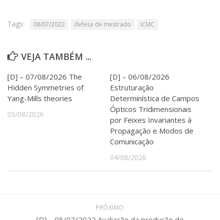
Serviços
Bibliotecas
Tags:
08/07/2022
defesa de mestrado
ICMC
Apoio ao Estudante
Segurança, Trânsito e Prevenção
RH, Administrativo e Financeiro
VEJA TAMBÉM ...
Outros serviços
Comunicação
[D] – 07/08/2026 The
[D] – 06/08/2026
Hidden Symmetries of
Estruturação
Assessorias e Mídias
Yang-Mills theories
Determinística de Campos
Aplicativos e Sites
Ópticos Tridimensionais
Jornal da USP
05/08/2026
por Feixes Invariantes à
Agenda de Eventos
Propagação e Modos de
Defesa de Teses
Comunicação
04/08/2026
PRÓXIMO
[D] – 08/07/2022 Avaliação da produção de