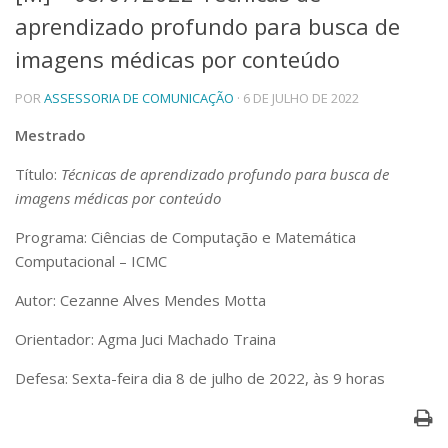
aprendizado profundo para busca de
Telefones e Mapas
Pessoas
imagens médicas por conteúdo
Ensino
POR
ASSESSORIA DE COMUNICAÇÃO
· 6 DE JULHO DE 2022
Graduação
Pós-Graduação
Mestrado
Educação a distância
Cursos de Extensão
Título:
Técnicas de aprendizado profundo para busca de
Pesquisa e Inovação
imagens médicas por conteúdo
Linhas de Pesquisa
Programa: Ciências de Computação e Matemática
Centros, Núcleos e Projetos em Rede
Computacional – ICMC
Pós-doutorado
Iniciação Científica
Autor: Cezanne Alves Mendes Motta
Transferência de Tecnologia
Empresas Juniores
Orientador: Agma Juci Machado Traina
Extensão à Comunidade
Defesa: Sexta-feira dia 8 de julho de 2022, às 9 horas
Projetos, Programas e Cursos
Artes, Cultura e Esportes
Museus e Espaços Interativos