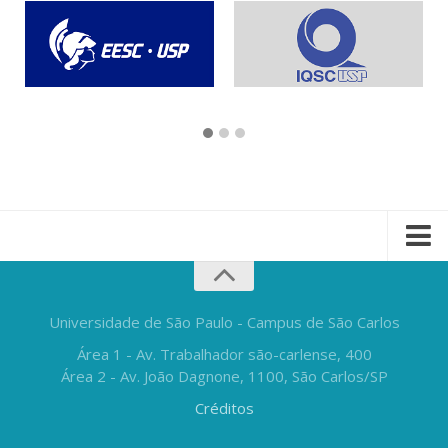
Universidade de São Paulo - Campus de São Carlos
Área 1 - Av. Trabalhador são-carlense, 400
Área 2 - Av. João Dagnone, 1100, São Carlos/SP
Créditos