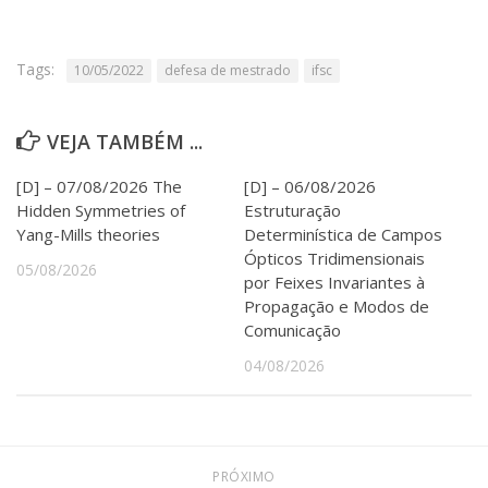
Serviços
Bibliotecas
Apoio ao Estudante
Tags:
10/05/2022
defesa de mestrado
ifsc
Segurança, Trânsito e Prevenção
RH, Administrativo e Financeiro
Outros serviços
VEJA TAMBÉM ...
Comunicação
[D] – 07/08/2026 The
[D] – 06/08/2026
Assessorias e Mídias
Hidden Symmetries of
Estruturação
Aplicativos e Sites
Yang-Mills theories
Determinística de Campos
Jornal da USP
Ópticos Tridimensionais
Agenda de Eventos
05/08/2026
por Feixes Invariantes à
Defesa de Teses
Propagação e Modos de
Comunicação
04/08/2026
PRÓXIMO