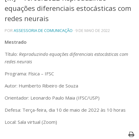
equações diferenciais estocásticas com
Telefones e Mapas
Pessoas
redes neurais
Ensino
POR
ASSESSORIA DE COMUNICAÇÃO
· 9 DE MAIO DE 2022
Graduação
Pós-Graduação
Mestrado
Educação a distância
Cursos de Extensão
Título:
Reproduzindo equações diferenciais estocásticas com
Pesquisa e Inovação
redes neurais
Linhas de Pesquisa
Programa: Física – IFSC
Centros, Núcleos e Projetos em Rede
Pós-doutorado
Autor: Humberto Ribeiro de Souza
Iniciação Científica
Transferência de Tecnologia
Orientador: Leonardo Paulo Maia (IFSC/USP)
Empresas Juniores
Defesa: Terça-feira, dia 10 de maio de 2022 às 10 horas
Extensão à Comunidade
Projetos, Programas e Cursos
Local: Sala virtual (Zoom)
Artes, Cultura e Esportes
Museus e Espaços Interativos