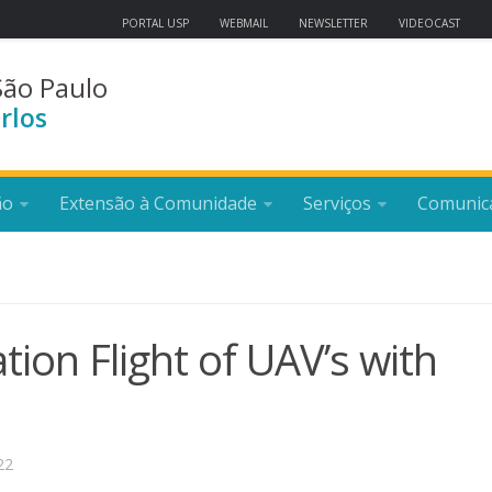
PORTAL USP
WEBMAIL
NEWSLETTER
VIDEOCAST
São Paulo
rlos
ão
Extensão à Comunidade
Serviços
Comunic
ion Flight of UAV’s with
22