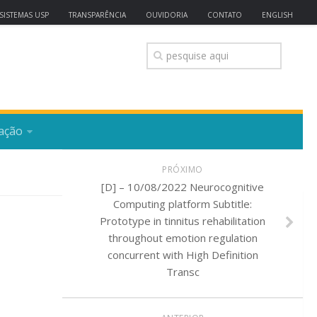
SISTEMAS USP
TRANSPARÊNCIA
OUVIDORIA
CONTATO
ENGLISH
ação
PRÓXIMO
[D] – 10/08/2022 Neurocognitive
Computing platform Subtitle:
Prototype in tinnitus rehabilitation
throughout emotion regulation
concurrent with High Definition
Transc