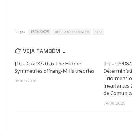
Tags:
15/04/2025
defesa de mestrado
eesc
VEJA TAMBÉM ...
[D] – 07/08/2026 The Hidden
[D] – 06/08
Symmetries of Yang-Mills theories
Determiníst
Tridimensio
05/08/2026
Invariantes
de Comunic
04/08/2026