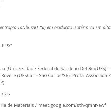
5
 entropia TaNbCrAlTi(Si) em oxidação isotérmica em alta
– EESC
aia (Universidade Federal de São João Del-Rei/UFSJ –
a Rovere (UFSCar – São Carlos/SP), Profa. Associada Z
SP)
horas
ria de Materiais / meet.google.com/sth-qmnr-ewf