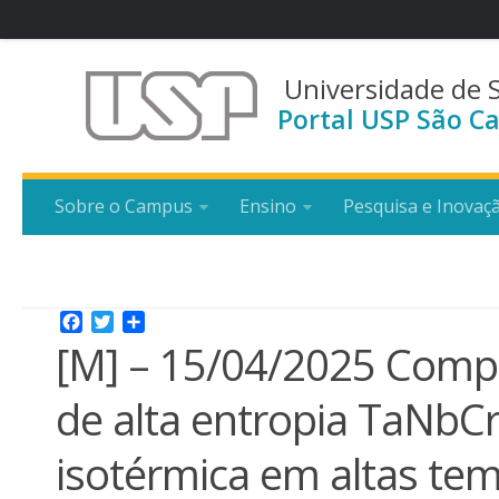
Universidade de 
Portal USP São Ca
Sobre o Campus
Ensino
Pesquisa e Inovaç
Facebook
Twitter
Share
[M] – 15/04/2025 Compo
de alta entropia TaNbCr
isotérmica em altas te