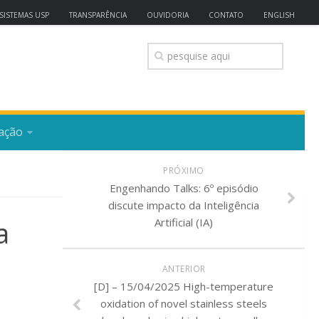
SISTEMAS USP
TRANSPARÊNCIA
OUVIDORIA
CONTATO
ENGLISH
ação
PRÓXIMO
Engenhando Talks: 6º episódio
discute impacto da Inteligência
a
Artificial (IA)
ANTERIOR
[D] – 15/04/2025 High-temperature
oxidation of novel stainless steels