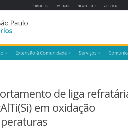
PORTAL USP
WEBMAIL
NEWSLETTER
VIDEOCAST
São Paulo
rlos
ão
Extensão à Comunidade
Serviços
Comunic
rtamento de liga refratári
AlTi(Si) em oxidação
mperaturas