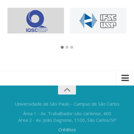
Universidade de São Paulo - Campus de São Carlos
Área 1 - Av. Trabalhador são-carlense, 400
Área 2 - Av. João Dagnone, 1100, São Carlos/SP
Créditos