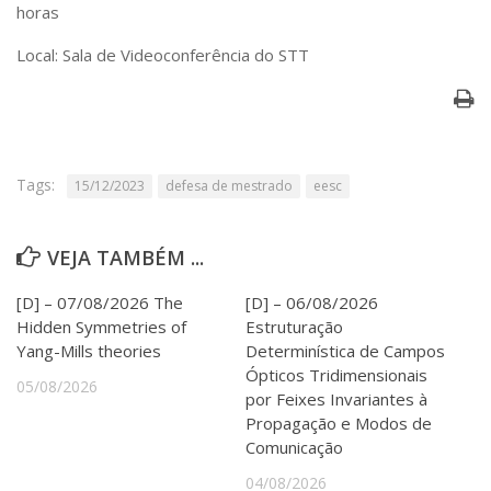
Serviços
horas
Bibliotecas
Local: Sala de Videoconferência do STT
Apoio ao Estudante
Segurança, Trânsito e Prevenção
RH, Administrativo e Financeiro
Outros serviços
Comunicação
Tags:
15/12/2023
defesa de mestrado
eesc
Assessorias e Mídias
Aplicativos e Sites
Jornal da USP
VEJA TAMBÉM ...
Agenda de Eventos
Defesa de Teses
[D] – 07/08/2026 The
[D] – 06/08/2026
Hidden Symmetries of
Estruturação
Yang-Mills theories
Determinística de Campos
Ópticos Tridimensionais
05/08/2026
por Feixes Invariantes à
Propagação e Modos de
Comunicação
04/08/2026