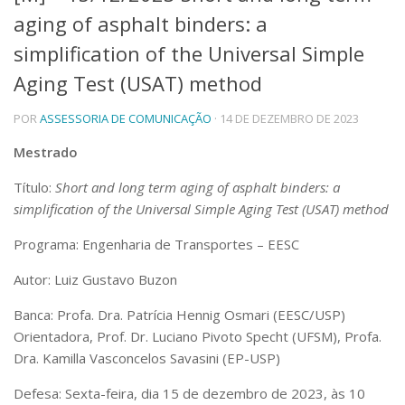
aging of asphalt binders: a
Telefones e Mapas
Pessoas
simplification of the Universal Simple
Ensino
Aging Test (USAT) method
Graduação
Pós-Graduação
POR
ASSESSORIA DE COMUNICAÇÃO
· 14 DE DEZEMBRO DE 2023
Educação a distância
Cursos de Extensão
Mestrado
Pesquisa e Inovação
Título:
Short and long term aging of asphalt binders: a
Linhas de Pesquisa
simplification of the Universal Simple Aging Test (USAT) method
Centros, Núcleos e Projetos em Rede
Pós-doutorado
Programa: Engenharia de Transportes – EESC
Iniciação Científica
Transferência de Tecnologia
Autor: Luiz Gustavo Buzon
Empresas Juniores
Banca: Profa. Dra. Patrícia Hennig Osmari (EESC/USP)
Extensão à Comunidade
Orientadora, Prof. Dr. Luciano Pivoto Specht (UFSM), Profa.
Projetos, Programas e Cursos
Dra. Kamilla Vasconcelos Savasini (EP-USP)
Artes, Cultura e Esportes
Museus e Espaços Interativos
Defesa: Sexta-feira, dia 15 de dezembro de 2023, às 10