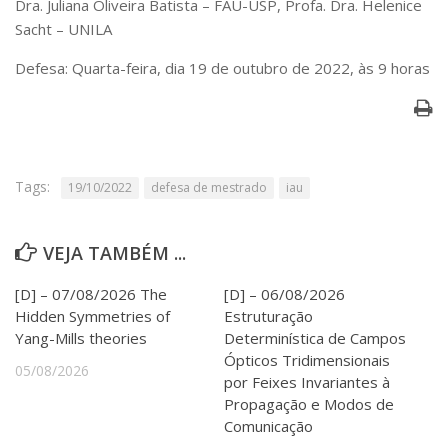
Dra. Juliana Oliveira Batista – FAU-USP, Profa. Dra. Helenice
Serviços
Sacht – UNILA
Bibliotecas
Apoio ao Estudante
Defesa: Quarta-feira, dia 19 de outubro de 2022, às 9 horas
Segurança, Trânsito e Prevenção
RH, Administrativo e Financeiro
Outros serviços
Comunicação
Assessorias e Mídias
Tags:
19/10/2022
defesa de mestrado
iau
Aplicativos e Sites
Jornal da USP
Agenda de Eventos
VEJA TAMBÉM ...
Defesa de Teses
[D] – 07/08/2026 The
[D] – 06/08/2026
Hidden Symmetries of
Estruturação
Yang-Mills theories
Determinística de Campos
Ópticos Tridimensionais
05/08/2026
por Feixes Invariantes à
Propagação e Modos de
Comunicação