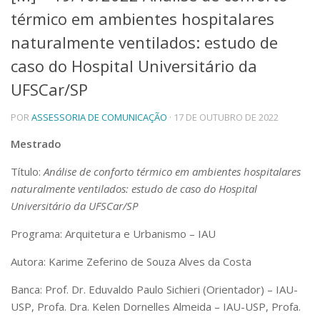
térmico em ambientes hospitalares
Telefones e Mapas
Pessoas
naturalmente ventilados: estudo de
Ensino
caso do Hospital Universitário da
Graduação
UFSCar/SP
Pós-Graduação
Educação a distância
Cursos de Extensão
POR
ASSESSORIA DE COMUNICAÇÃO
· 17 DE OUTUBRO DE 2022
Pesquisa e Inovação
Mestrado
Linhas de Pesquisa
Título:
Análise de conforto térmico em ambientes hospitalares
Centros, Núcleos e Projetos em Rede
naturalmente ventilados: estudo de caso do Hospital
Pós-doutorado
Iniciação Científica
Universitário da UFSCar/SP
Transferência de Tecnologia
Programa: Arquitetura e Urbanismo – IAU
Empresas Juniores
Extensão à Comunidade
Autora: Karime Zeferino de Souza Alves da Costa
Projetos, Programas e Cursos
Banca: Prof. Dr. Eduvaldo Paulo Sichieri (Orientador) – IAU-
Artes, Cultura e Esportes
USP, Profa. Dra. Kelen Dornelles Almeida – IAU-USP, Profa.
Museus e Espaços Interativos