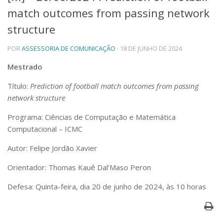
match outcomes from passing network
Telefones e Mapas
Pessoas
structure
Ensino
POR
ASSESSORIA DE COMUNICAÇÃO
· 18 DE JUNHO DE 2024
Graduação
Pós-Graduação
Mestrado
Educação a distância
Cursos de Extensão
Título:
Prediction of football match outcomes from passing
Pesquisa e Inovação
network structure
Linhas de Pesquisa
Programa: Ciências de Computação e Matemática
Centros, Núcleos e Projetos em Rede
Computacional – ICMC
Pós-doutorado
Iniciação Científica
Autor: Felipe Jordão Xavier
Transferência de Tecnologia
Empresas Juniores
Orientador: Thomas Kauê Dal’Maso Peron
Extensão à Comunidade
Defesa: Quinta-feira, dia 20 de junho de 2024, às 10 horas
Projetos, Programas e Cursos
Artes, Cultura e Esportes
Museus e Espaços Interativos