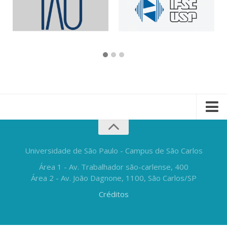
Universidade de São Paulo - Campus de São Carlos
Área 1 - Av. Trabalhador são-carlense, 400
Área 2 - Av. João Dagnone, 1100, São Carlos/SP
Créditos