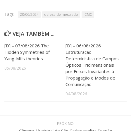
Serviços
Bibliotecas
Tags:
20/06/2024
defesa de mestrado
ICMC
Apoio ao Estudante
Segurança, Trânsito e Prevenção
RH, Administrativo e Financeiro
VEJA TAMBÉM ...
Outros serviços
Comunicação
[D] – 07/08/2026 The
[D] – 06/08/2026
Hidden Symmetries of
Estruturação
Assessorias e Mídias
Yang-Mills theories
Determinística de Campos
Aplicativos e Sites
Ópticos Tridimensionais
Jornal da USP
05/08/2026
por Feixes Invariantes à
Agenda de Eventos
Propagação e Modos de
Defesa de Teses
Comunicação
04/08/2026
PRÓXIMO
Câmara Municipal de São Carlos realiza Sessão